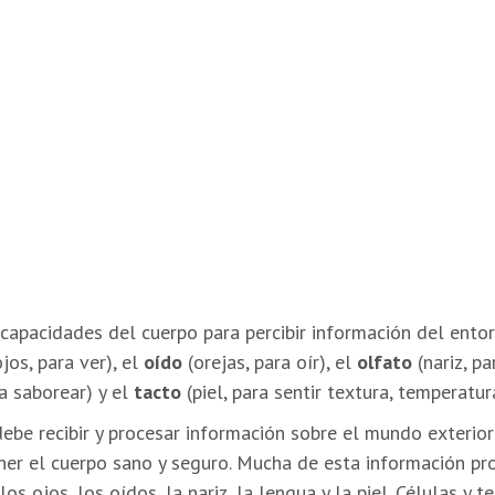
capacidades del cuerpo para percibir información del entor
jos, para ver), el
oído
(orejas, para oír), el
olfato
(nariz, pa
a saborear) y el
tacto
(piel, para sentir textura, temperatura
ebe recibir y procesar información sobre el mundo exterior 
er el cuerpo sano y seguro. Mucha de esta información pr
os ojos, los oídos, la nariz, la lengua y la piel. Células y t