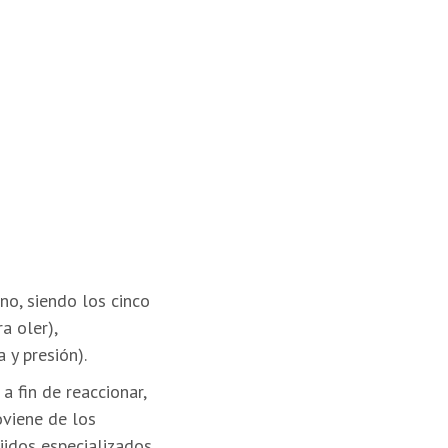
no, siendo los cinco
ra oler),
 y presión).
a fin de reaccionar,
oviene de los
ejidos especializados