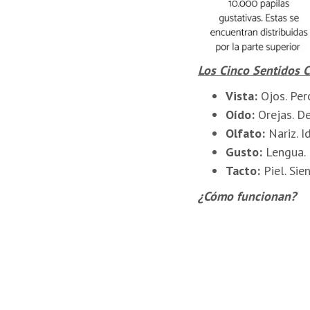
Los Cinco Sentidos C
Vista:
Ojos. Per
Oído:
Orejas. De
Olfato:
Nariz. I
Gusto:
Lengua. P
Tacto:
Piel. Sie
¿Cómo funcionan?