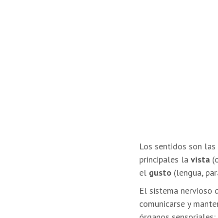
Los sentidos son las 
principales la
vista
(o
el
gusto
(lengua, par
El sistema nervioso d
comunicarse y manten
órganos sensoriales: l