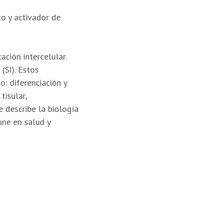
co y activador de
ción intercelular.
(SI). Estos
: diferenciación y
tisular,
 describe la biología
une en salud y