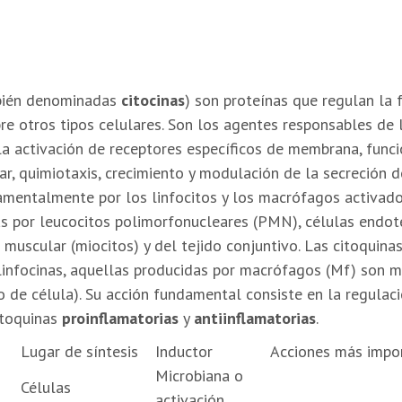
ién denominadas
citocinas
) son proteínas que regulan la 
re otros tipos celulares. Son los agentes responsables de
 la activación de receptores específicos de membrana, funci
lar, quimiotaxis, crecimiento y modulación de la secreción 
mentalmente por los linfocitos y los macrófagos activad
s por leucocitos polimorfonucleares (PMN), células endoteli
o muscular (miocitos) y del tejido conjuntivo. Las citoquina
 linfocinas, aquellas producidas por macrófagos (Mf) son m
o de célula). Su acción fundamental consiste en la regula
itoquinas
proinflamatorias
y
antiinflamatorias
.
Lugar de síntesis
Inductor
Acciones más impo
Microbiana o
Células
activación