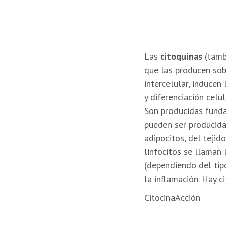
Las
citoquinas
(tamb
que las producen sob
intercelular, inducen
y diferenciación celu
Son producidas funda
pueden ser producida
adipocitos, del tejid
linfocitos se llaman
(dependiendo del tip
la inflamación. Hay c
Citocina
Acción