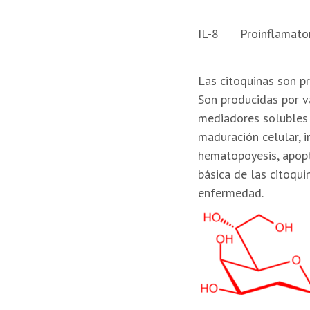
IL-8
Proinflamato
Las citoquinas son pr
Son producidas por va
mediadores solubles c
maduración celular, i
hematopoyesis, apopt
básica de las citoqui
enfermedad.