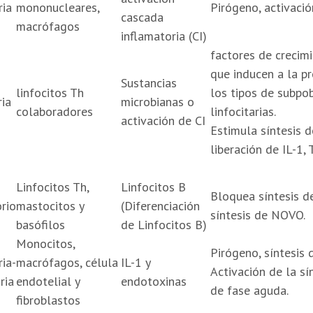
ria
mononucleares,
Pirógeno, activació
cascada
macrófagos
inflamatoria (CI)
factores de crecim
que inducen a la pr
Sustancias
linfocitos Th
los tipos de subpo
ria
microbianas o
colaboradores
linfocitarias.
activación de CI
Estimula síntesis d
liberación de IL-1,
Linfocitos Th,
Linfocitos B
Bloquea síntesis de
rio
mastocitos y
(Diferenciación
síntesis de NOVO.
basófilos
de Linfocitos B)
Monocitos,
Pirógeno, síntesis 
ia-
macrófagos, célula
IL-1 y
Activación de la sí
ria
endotelial y
endotoxinas
de fase aguda.
fibroblastos