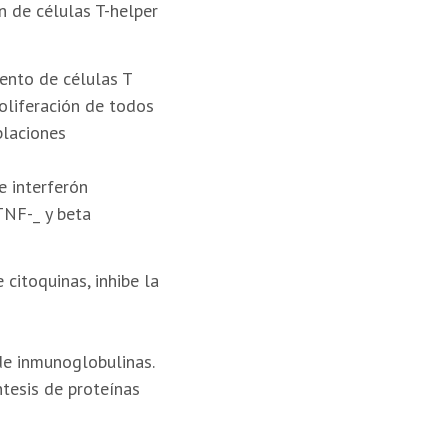
n de células T-helper
iento de células T
oliferación de todos
blaciones
e interferón
 TNF-_ y beta
 citoquinas, inhibe la
de inmunoglobulinas.
ntesis de proteínas