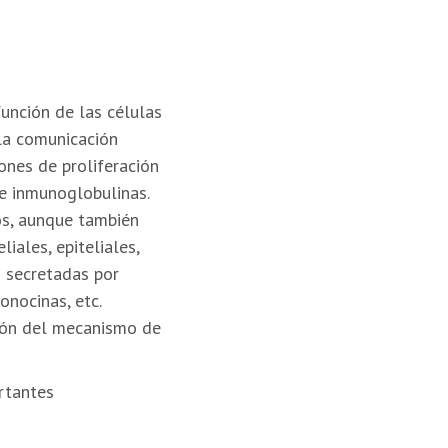
función de las células
 la comunicación
ones de proliferación
de inmunoglobulinas.
os, aunque también
ales, epiteliales,
s secretadas por
onocinas, etc.
ción del mecanismo de
rtantes