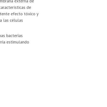
embrana externa de
aracterísticas de
tente efecto tóxico y
a las células
nas bacterias
eria estimulando