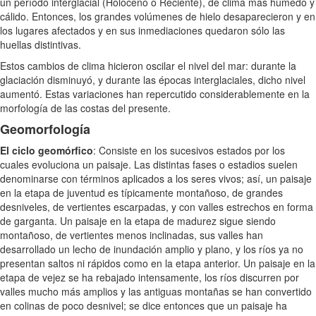
un período interglacial (Holoceno o Reciente), de clima más húmedo y
cálido. Entonces, los grandes volúmenes de hielo desaparecieron y en
los lugares afectados y en sus inmediaciones quedaron sólo las
huellas distintivas.
Estos cambios de clima hicieron oscilar el nivel del mar: durante la
glaciación disminuyó, y durante las épocas interglaciales, dicho nivel
aumentó. Estas variaciones han repercutido considerablemente en la
morfología de las costas del presente.
Geomorfología
El ciclo geomórfico
: Consiste en los sucesivos estados por los
cuales evoluciona un paisaje. Las distintas fases o estadios suelen
denominarse con términos aplicados a los seres vivos; así, un paisaje
en la etapa de juventud es típicamente montañoso, de grandes
desniveles, de vertientes escarpadas, y con valles estrechos en forma
de garganta. Un paisaje en la etapa de madurez sigue siendo
montañoso, de vertientes menos inclinadas, sus valles han
desarrollado un lecho de inundación amplio y plano, y los ríos ya no
presentan saltos ni rápidos como en la etapa anterior. Un paisaje en la
etapa de vejez se ha rebajado intensamente, los ríos discurren por
valles mucho más amplios y las antiguas montañas se han convertido
en colinas de poco desnivel; se dice entonces que un paisaje ha