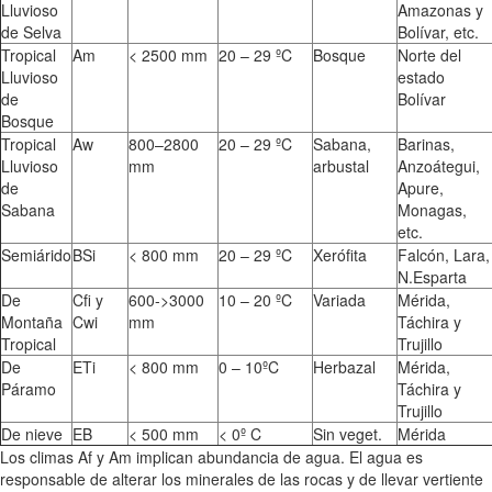
Lluvioso
Amazonas y
de Selva
Bolívar, etc.
Tropical
Am
< 2500 mm
20 – 29 ºC
Bosque
Norte del
Lluvioso
estado
de
Bolívar
Bosque
Tropical
Aw
800–2800
20 – 29 ºC
Sabana,
Barinas,
Lluvioso
mm
arbustal
Anzoátegui,
de
Apure,
Sabana
Monagas,
etc.
Semiárido
BSi
< 800 mm
20 – 29 ºC
Xerófita
Falcón, Lara,
N.Esparta
De
Cfi y
600->3000
10 – 20 ºC
Variada
Mérida,
Montaña
Cwi
mm
Táchira y
Tropical
Trujillo
De
ETi
< 800 mm
0 – 10ºC
Herbazal
Mérida,
Páramo
Táchira y
Trujillo
De nieve
EB
< 500 mm
< 0º C
Sin veget.
Mérida
Los climas Af y Am implican abundancia de agua. El agua es
responsable de alterar los minerales de las rocas y de llevar vertiente