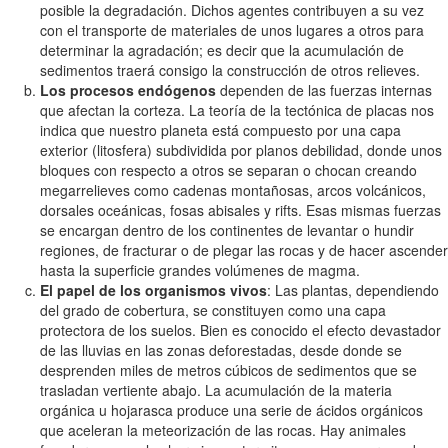
posible la degradación. Dichos agentes contribuyen a su vez
con el transporte de materiales de unos lugares a otros para
determinar la agradación; es decir que la acumulación de
sedimentos traerá consigo la construcción de otros relieves.
Los procesos endógenos
dependen de las fuerzas internas
que afectan la corteza. La teoría de la tectónica de placas nos
indica que nuestro planeta está compuesto por una capa
exterior (litosfera) subdividida por planos debilidad, donde unos
bloques con respecto a otros se separan o chocan creando
megarrelieves como cadenas montañosas, arcos volcánicos,
dorsales oceánicas, fosas abisales y rifts. Esas mismas fuerzas
se encargan dentro de los continentes de levantar o hundir
regiones, de fracturar o de plegar las rocas y de hacer ascender
hasta la superficie grandes volúmenes de magma.
El papel de los organismos vivos
: Las plantas, dependiendo
del grado de cobertura, se constituyen como una capa
protectora de los suelos. Bien es conocido el efecto devastador
de las lluvias en las zonas deforestadas, desde donde se
desprenden miles de metros cúbicos de sedimentos que se
trasladan vertiente abajo. La acumulación de la materia
orgánica u hojarasca produce una serie de ácidos orgánicos
que aceleran la meteorización de las rocas. Hay animales