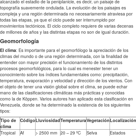
alcanzado el estadio de la peniplanicie, es decir, un paisaje de
topografía suavemente ondulada. La evolución de los paisajes es
compleja y una región determinada no necesariamente atraviesa por
todas las etapas, ya que el ciclo puede ser interrumpido por
movimientos tectónicos. El ciclo completo requiere de varias decenas
de millones de años y las distintas etapas no son de igual duración.
Geomorfología
El clima
: Es importante para el geomorfólogo la apreciación de los
climas del mundo o de una región determinada, con la finalidad de
entender con mayor precisión el funcionamiento de los distintos
procesos geomorfológicos, para lo cual es menester tener un
conocimiento sobre los índices fundamentales como: precipitación,
temperatura, evaporación y velocidad y dirección de los vientos. Con
el objeto de tener una visión global sobre el clima, se puede echar
mano de las clasificaciones climáticas más prácticas y conocidas
como la de Köppen. Varios autores han aplicado esta clasificación en
Venezuela, donde se ha determinado la existencia de los siguientes
tipos:
Tipo de
Código
Lluviosidad
Temperatura
Vegetación
Localizació
clima
Tropical
Af
> 2500 mm
20 – 29 ºC
Selva
Estados