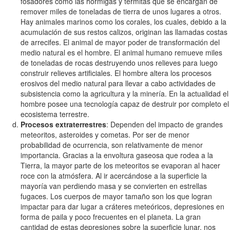
fosadores como las hormigas y termitas que se encargan de
remover miles de toneladas de tierra de unos lugares a otros.
Hay animales marinos como los corales, los cuales, debido a la
acumulación de sus restos calizos, originan las llamadas costas
de arrecifes. El animal de mayor poder de transformación del
medio natural es el hombre. El animal humano remueve miles
de toneladas de rocas destruyendo unos relieves para luego
construir relieves artificiales. El hombre altera los procesos
erosivos del medio natural para llevar a cabo actividades de
subsistencia como la agricultura y la minería. En la actualidad el
hombre posee una tecnología capaz de destruir por completo el
ecosistema terrestre.
Procesos extraterrestres
: Dependen del impacto de grandes
meteoritos, asteroides y cometas. Por ser de menor
probabilidad de ocurrencia, son relativamente de menor
importancia. Gracias a la envoltura gaseosa que rodea a la
Tierra, la mayor parte de los meteoritos se evaporan al hacer
roce con la atmósfera. Al ir acercándose a la superficie la
mayoría van perdiendo masa y se convierten en estrellas
fugaces. Los cuerpos de mayor tamaño son los que logran
impactar para dar lugar a cráteres meteóricos, depresiones en
forma de paila y poco frecuentes en el planeta. La gran
cantidad de estas depresiones sobre la superficie lunar, nos