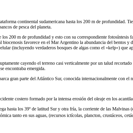
plataforma continental sudamericana hasta los 200 m de profundidad. Tie
bancos de pesca del planeta.
los 200 m de profundidad y esto con su correspondiente fotosíntesis fav
tal biocenosis favorece en el Mar Argentino la abundancia del bentos y 
ricelular (incluyendo verdaderos bosques de algas como el «kelp») que 
ptamente cayendo el terreno casi verticalmente por un talud recortado 
r se encontraba emergida.
abarca gran parte del Atlántico Sur, conocida internacionalmente con el
idente costero formado por la intensa erosión del oleaje en los acantila
lega hasta los 39º de latitud Sur y otra fría, la corriente de las Malvina
ómica tanto en sus aguas, (recursos ictícolas, plancton, crustáceos, cet