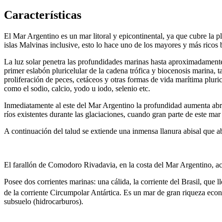
Características
El Mar Argentino es un mar litoral y epicontinental, ya que cubre la 
islas Malvinas inclusive, esto lo hace uno de los mayores y más ricos 
La luz solar penetra las profundidades marinas hasta aproximadamente 
primer eslabón pluricelular de la cadena trófica y biocenosis marina, 
proliferación de peces, cetáceos y otras formas de vida marítima plu
como el sodio, calcio, yodo u iodo, selenio etc.
Inmediatamente al este del Mar Argentino la profundidad aumenta abru
ríos existentes durante las glaciaciones, cuando gran parte de este ma
A continuación del talud se extiende una inmensa llanura abisal que 
El farallón de Comodoro Rivadavia, en la costa del Mar Argentino, acc
Posee dos corrientes marinas: una cálida, la corriente del Brasil, que l
de la corriente Circumpolar Antártica.
​ Es un mar de gran riqueza econ
subsuelo (hidrocarburos).