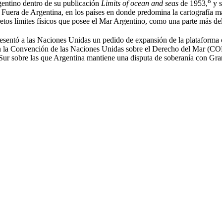
8
gentino dentro de su publicación
Limits of ocean and seas
de 1953,
​ y
as. Fuera de Argentina, en los países en donde predomina la cartografí
retos límites físicos que posee el Mar Argentino, como una parte más del
resentó a las Naciones Unidas un pedido de expansión de la plataforma
das en la Convención de las Naciones Unidas sobre el Derecho del Mar
co Sur sobre las que Argentina mantiene una disputa de soberanía con G