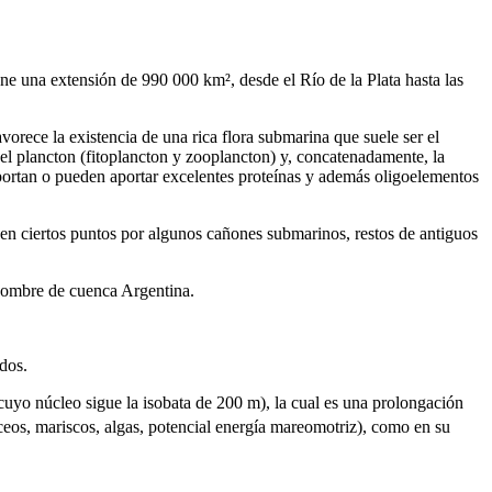
ne una extensión de 990 000 km², desde el Río de la Plata hasta las
orece la existencia de una rica flora submarina que suele ser el
del plancton (fitoplancton y zooplancton) y, concatenadamente, la
aportan o pueden aportar excelentes proteínas y además oligoelementos
en ciertos puntos por algunos cañones submarinos, restos de antiguos
 nombre de cuenca Argentina.
dos.
s (cuyo núcleo sigue la isobata de 200 m), la cual es una prolongación
áceos, mariscos, algas, potencial energía mareomotriz), como en su