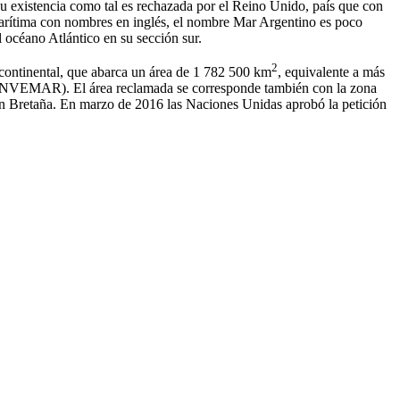
 su existencia como tal es rechazada por el Reino Unido, país que con
a marítima con nombres en inglés, el nombre Mar Argentino es poco
 océano Atlántico en su sección sur.
2
 continental, que abarca un área de 1 782 500 km
, equivalente a más
 (CONVEMAR). El área reclamada se corresponde también con la zona
ran Bretaña. En marzo de 2016 las Naciones Unidas aprobó la petición