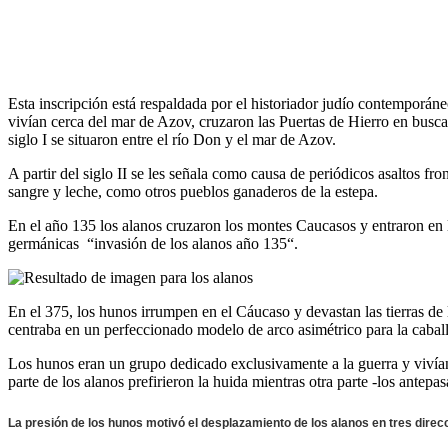
Esta inscripción está respaldada por el historiador judío contemporáneo
vivían cerca del mar de Azov, cruzaron las Puertas de Hierro en busca 
siglo I se situaron entre el río Don y el mar de Azov.
A partir del siglo II se les señala como causa de periódicos asaltos f
sangre y leche, como otros pueblos ganaderos de la estepa.
En el año 135 los alanos cruzaron los montes Caucasos y entraron en 
germánicas “invasión de los alanos año 135“.
En el 375, los hunos irrumpen en el Cáucaso y devastan las tierras de 
centraba en un perfeccionado modelo de arco asimétrico para la caballe
Los hunos eran un grupo dedicado exclusivamente a la guerra y vivían 
parte de los alanos prefirieron la huida mientras otra parte -los antepa
La presión de los hunos motivó el desplazamiento de los alanos en tres direcci