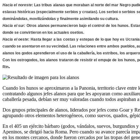
Hacia el noreste
: Las tribus alanas que moraban al norte del mar Negro pudi
eslavas históricas (especialmente serbios y croatas). Los serboi o serbios se e
dominándolas, movilizándolas y finalmente asimilando su cultura.
Hacia el sur:
Otros alanos permanecieron bajo el control de los hunos. Estas
donde se convirtieron en los actuales osetios.
Hacia el oeste
: Hasta llegar a las costas y estepas de lo que hoy es Ucrania
cuando se asentaron en su vecindad. Las relaciones entre ambos pueblos, au
alanos los godos aprendieron el uso de la caballería, los estribos, los arque
Con los ostrogodos, los alanos trataron de resistir el empuje de los hunos, p
.
Rin
Cuando los hunos se aproximaron a la Panonia, territorio clave entre l
contratando algunos jefes alanos para que les apoyaran como auxiliar
caballería pesada, debían ser muy valoradas cuando todos aspiraban a 
Dos grupos principales de alanos, liderados por jefes como Goar y Res
agrupando otros elementos heterogéneos, como suevos, quados, gépidos,
En el 405 un ejército bárbaro (godos, vándalos, suevos, burgundios y 
Apeninos, se dirigió hacia Roma. Pero cuando su avance parecía impara
en los montes cercanos, donde fueron cercados por las tropas del gene