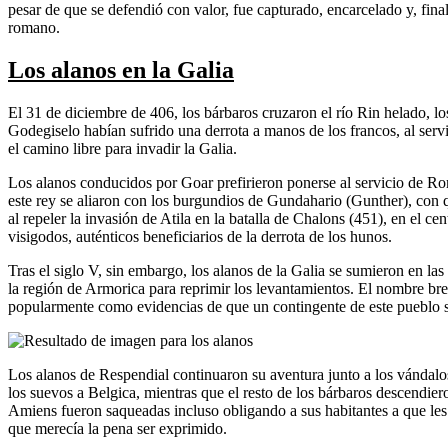
pesar de que se defendió con valor, fue capturado, encarcelado y, fina
romano.
Los alanos en la Galia
El 31 de diciembre de 406, los bárbaros cruzaron el río Rin helado, lo
Godegiselo habían sufrido una derrota a manos de los francos, al serv
el camino libre para invadir la Galia.
Los alanos conducidos por Goar prefirieron ponerse al servicio de Ro
este rey se aliaron con los burgundios de Gundahario (Gunther), con
al repeler la invasión de Atila en la batalla de Chalons (451), en el ce
visigodos, auténticos beneficiarios de la derrota de los hunos.
Tras el siglo V, sin embargo, los alanos de la Galia se sumieron en la
la región de Armorica para reprimir los levantamientos. El nombre br
popularmente como evidencias de que un contingente de este pueblo s
Los alanos de Respendial continuaron su aventura junto a los vándalo
los suevos a Belgica, mientras que el resto de los bárbaros descendier
Amiens fueron saqueadas incluso obligando a sus habitantes a que les
que merecía la pena ser exprimido.