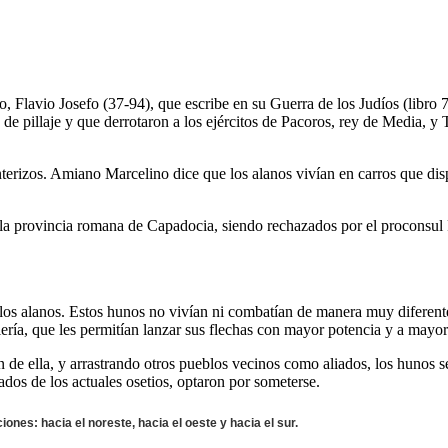
, Flavio Josefo (37-94), que escribe en su Guerra de los Judíos (libro 7
de pillaje y que derrotaron a los ejércitos de Pacoros, rey de Media, y
ronterizos. Amiano Marcelino dice que los alanos vivían en carros que di
la provincia romana de Capadocia, siendo rechazados por el proconsul 
los alanos. Estos hunos no vivían ni combatían de manera muy diferente a
ría, que les permitían lanzar sus flechas con mayor potencia y a mayor 
de ella, y arrastrando otros pueblos vecinos como aliados, los hunos s
sados de los actuales osetios, optaron por someterse.
ones: hacia el noreste, hacia el oeste y hacia el sur.