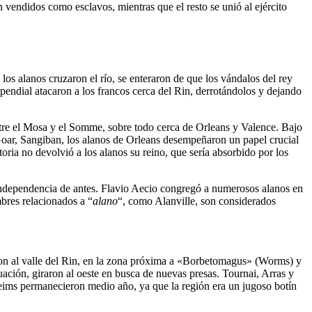
 vendidos como esclavos, mientras que el resto se unió al ejército
los alanos cruzaron el río, se enteraron de que los vándalos del rey
pendial atacaron a los francos cerca del Rin, derrotándolos y dejando
ntre el Mosa y el Somme, sobre todo cerca de Orleans y Valence. Bajo
Goar, Sangiban, los alanos de Orleans desempeñaron un papel crucial
ctoria no devolvió a los alanos su reino, que sería absorbido por los
 la independencia de antes. Flavio Aecio congregó a numerosos alanos en
bres relacionados a “
alano
“, como Alanville, son considerados
eron al valle del Rin, en la zona próxima a «Borbetomagus» (Worms) y
uación, giraron al oeste en busca de nuevas presas. Tournai, Arras y
Reims permanecieron medio año, ya que la región era un jugoso botín