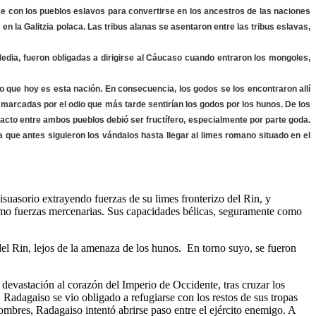
se con los pueblos eslavos para convertirse en los ancestros de las naciones
 en la Galitzia polaca. Las tribus alanas se asentaron entre las tribus eslavas,
Media, fueron obligadas a dirigirse al Cáucaso cuando entraron los mongoles,
lo que hoy es esta nación. En consecuencia, los godos se los encontraron allí
arcadas por el odio que más tarde sentirían los godos por los hunos. De los
ntacto entre ambos pueblos debió ser fructífero, especialmente por parte goda.
que antes siguieron los vándalos hasta llegar al limes romano situado en el
isuasorio extrayendo fuerzas de su limes fronterizo del Rin, y
como fuerzas mercenarias. Sus capacidades bélicas, seguramente como
del Rin, lejos de la amenaza de los hunos. En torno suyo, se fueron
devastación al corazón del Imperio de Occidente, tras cruzar los
 Radagaiso se vio obligado a refugiarse con los restos de sus tropas
mbres, Radagaiso intentó abrirse paso entre el ejército enemigo. A