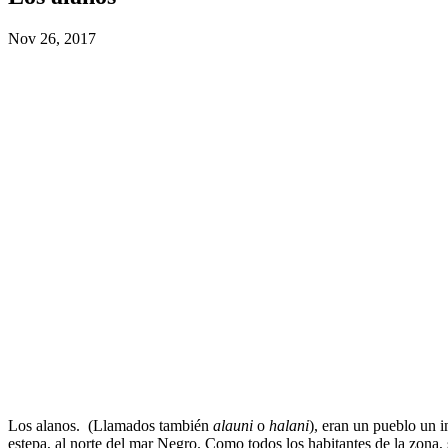
Nov 26, 2017
Los alanos. (Llamados también
alauni
o
halani
), eran un pueblo un i
estepa, al norte del mar Negro. Como todos los habitantes de la zona,