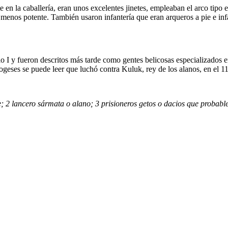
e en la caballería, eran unos excelentes jinetes, empleaban el arco tipo
 menos potente. También usaron infantería que eran arqueros a pie e infa
o I y fueron descritos más tarde como gentes belicosas especializados en
geses se puede leer que luchó contra Kuluk, rey de los alanos, en el 11
le; 2 lancero sármata o alano; 3 prisioneros getos o dacios que probab