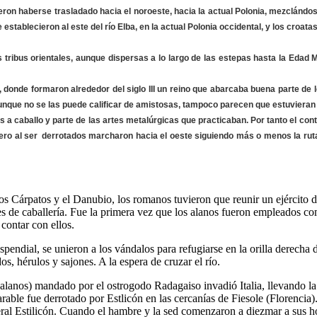
eron haberse trasladado hacia el noroeste, hacia la actual Polonia, mezclándo
stablecieron al este del río Elba, en la actual Polonia occidental, y los croatas
 tribus orientales, aunque dispersas a lo largo de las estepas hasta la Edad 
, donde formaron alrededor del siglo III un reino que abarcaba buena parte de 
nque no se las puede calificar de amistosas, tampoco parecen que estuvieran m
ros a caballo y parte de las artes metalúrgicas que practicaban. Por tanto el co
ero al ser
derrotados marcharon hacia el oeste siguiendo más o menos la ruta 
os Cárpatos y el Danubio, los romanos tuvieron que reunir un ejército d
es de caballería. Fue la primera vez que los alanos fueron empleados 
contar con ellos.
pendial, se unieron a los vándalos para refugiarse en la orilla derecha 
 hérulos y sajones. A la espera de cruzar el río.
alanos) mandado por el ostrogodo Radagaiso invadió Italia, llevando la 
ble fue derrotado por Estlicón en las cercanías de Fiesole (Florencia).
ral Estilicón. Cuando el hambre y la sed comenzaron a diezmar a sus ho