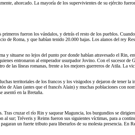
lmente, ahorcado. La mayoría de los supervivientes de su ejército fueron
s primeros fueron los vándalos, y detrás el resto de los pueblos. Cuando 
icio de Roma, y que habían tenido 20.000 bajas. Los alanos del rey Res
ma y situarse no lejos del punto por donde habían atravesado el Rin, e
 quienes entronaron al emperador usurpador Jovino. Con el sucesor de 
ntro de las líneas romanas, frente a los mejores guerreros de Atila. La vi
s luchas territoriales de los francos y los visigodos y dejaron de tener
etón de Alan (antes que el francés Alain) y muchas poblaciones con nom
e asentó en la Bretaña.
s. Tras cruzar el río Rin y saquear Maguncia, los burgundios se dirigi
on al sur; Tréveris y Reims fueron sus siguientes víctimas, para a contin
 pagaran un fuerte tributo para liberarlos de su molesta presencia. En 