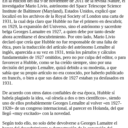
En la edición del día 9 de noviembre de 2011 de la revista Nature, el
investigador Mario Livio, astrónomo del Space Telescope Science
Institute de Baltimore (Maryland), Estados Unidos, explicó que
localizó en los archivos de la Royal Society of London una carta de
1931, la cual deja claro que Hubble no fue el primero en descubrir,
en 1929, la expansión del Universo, sino el astrónomo y sacerdote
belga Georges Lamaitre en 1927, a quien debe por tanto desde
ahora acreditarse el descubrimiento. Por otro lado, Mario Livio
declaró que creía que Hubble no fue responsable de una falta de
ética, pues la traducción del artículo del astrónomo Lemaître al
inglés, aparecida a su vez en 1931, tenía los párrafos y cálculos
fundamentales de 1927 omitidos, pero no por culpa del editor, o para
favorecer a Hubble, como se ha creído siempre, sino por una
decisión del propio Lemaître, quizá debido a su modestia, a que
sabía que su propio artículo no era conocido, por haberlo publicado
en francés, o bien a que sus datos de 1927 estaban ya desfasados en
1931.
De acuerdo con otros datos confiables de esa época, Hubble sí
habría plagiado la idea, «al oírsela a dos o tres científicos», siendo
uno de ellos probablemente Georges Lemaître al volver «en 1927-
1928» de un congreso internacional, al parecer en Holanda, del que
llegó «muy excitado» con la novedad.
Según todo ello, no solo debe devolverse a Georges Lamaitre el