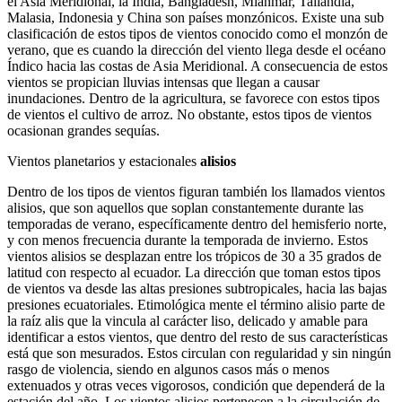
el Asia Meridional, la India, Bangladesh, Mianmar, Tailandia,
Malasia, Indonesia y China son países monzónicos. Existe una sub
clasificación de estos tipos de vientos conocido como el monzón de
verano, que es cuando la dirección del viento llega desde el océano
Índico hacia las costas de Asia Meridional. A consecuencia de estos
vientos se propician lluvias intensas que llegan a causar
inundaciones. Dentro de la agricultura, se favorece con estos tipos
de vientos el cultivo de arroz. No obstante, estos tipos de vientos
ocasionan grandes sequías.
Vientos planetarios y estacionales
alisios
Dentro de los tipos de vientos figuran también los llamados vientos
alisios, que son aquellos que soplan constantemente durante las
temporadas de verano, específicamente dentro del hemisferio norte,
y con menos frecuencia durante la temporada de invierno. Estos
vientos alisios se desplazan entre los trópicos de 30 a 35 grados de
latitud con respecto al ecuador. La dirección que toman estos tipos
de vientos va desde las altas presiones subtropicales, hacia las bajas
presiones ecuatoriales. Etimológica mente el término alisio parte de
la raíz alis que la vincula al carácter liso, delicado y amable para
identificar a estos vientos, que dentro del resto de sus características
está que son mesurados. Estos circulan con regularidad y sin ningún
rasgo de violencia, siendo en algunos casos más o menos
extenuados y otras veces vigorosos, condición que dependerá de la
estación del año. Los vientos alisios pertenecen a la circulación de