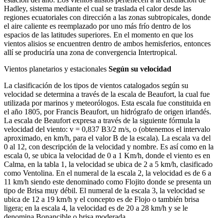
Hadley, sistema mediante el cual se traslada el calor desde las
regiones ecuatoriales con dirección a las zonas subtropicales, donde
el aire caliente es reemplazado por uno más frío dentro de los
espacios de las latitudes superiores. En el momento en que los
vientos alisios se encuentren dentro de ambos hemisferios, entonces
allí se produciría una zona de convergencia Intertropical. ​
Vientos planetarios y estacionales
Según su velocidad
La clasificación de los tipos de vientos catalogados según su
velocidad se determina a través de la escala de Beaufort, la cual fue
utilizada por marinos y meteorólogos. Esta escala fue constituida en
el año 1805, por Francis Beaufort, un hidrógrafo de origen irlandés.
La escala de Beaufort expresa a través de la siguiente fórmula la
velocidad del viento: v = 0,837 B3/2 m/s, o (obtenemos el intervalo
aproximado, en km/h, para el valor B de la escala). La escala va del
0 al 12, con descripción de la velocidad y nombre. Es así como en la
escala 0, se ubica la velocidad de 0 a 1 Km/h, donde el viento es en
Calma, en la tabla 1, la velocidad se ubica de 2 a 5 km/h, clasificado
como Ventolina. En el numeral de la escala 2, la velocidad es de 6 a
11 km/h siendo este denominado como Flojito donde se presenta un
tipo de Brisa muy débil. El numeral de la escala 3, la velocidad se
ubica de 12 a 19 km/h y el concepto es de Flojo o también brisa
ligera; en la escala 4, la velocidad es de 20 a 28 km/h y se le
denomina Bonancible o brisa moderada.