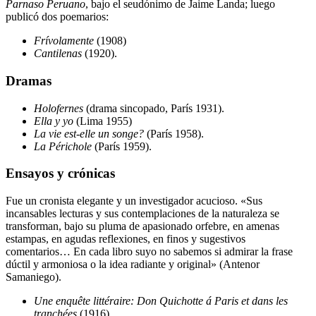
Parnaso Peruano
, bajo el seudónimo de Jaime Landa; luego
publicó dos poemarios:
Frívolamente
(1908)
Cantilenas
(1920).
Dramas
Holofernes
(drama sincopado, París 1931).
Ella y yo
(Lima 1955)
La vie est-elle un songe?
(París 1958).
La Périchole
(París 1959).
Ensayos y crónicas
Fue un cronista elegante y un investigador acucioso. «Sus
incansables lecturas y sus contemplaciones de la naturaleza se
transforman, bajo su pluma de apasionado orfebre, en amenas
estampas, en agudas reflexiones, en finos y sugestivos
comentarios… En cada libro suyo no sabemos si admirar la frase
dúctil y armoniosa o la idea radiante y original» (Antenor
Samaniego).
Une enquête littéraire: Don Quichotte á Paris et dans les
tranchées
(1916).