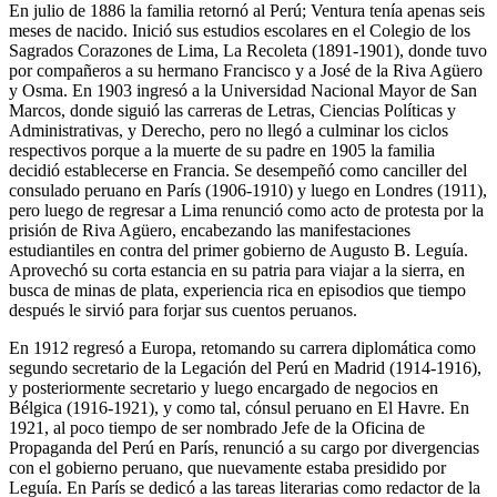
En julio de 1886 la familia retornó al Perú; Ventura tenía apenas seis
meses de nacido. Inició sus estudios escolares en el Colegio de los
Sagrados Corazones de Lima, La Recoleta (1891-1901), donde tuvo
por compañeros a su hermano Francisco y a José de la Riva Agüero
y Osma. En 1903 ingresó a la Universidad Nacional Mayor de San
Marcos, donde siguió las carreras de Letras, Ciencias Políticas y
Administrativas, y Derecho, pero no llegó a culminar los ciclos
respectivos porque a la muerte de su padre en 1905 la familia
decidió establecerse en Francia. Se desempeñó como canciller del
consulado peruano en París (1906-1910) y luego en Londres (1911),
pero luego de regresar a Lima renunció como acto de protesta por la
prisión de Riva Agüero, encabezando las manifestaciones
estudiantiles en contra del primer gobierno de Augusto B. Leguía.
Aprovechó su corta estancia en su patria para viajar a la sierra, en
busca de minas de plata, experiencia rica en episodios que tiempo
después le sirvió para forjar sus cuentos peruanos.
En 1912 regresó a Europa, retomando su carrera diplomática como
segundo secretario de la Legación del Perú en Madrid (1914-1916),
y posteriormente secretario y luego encargado de negocios en
Bélgica (1916-1921), y como tal, cónsul peruano en El Havre. En
1921, al poco tiempo de ser nombrado Jefe de la Oficina de
Propaganda del Perú en París, renunció a su cargo por divergencias
con el gobierno peruano, que nuevamente estaba presidido por
Leguía. En París se dedicó a las tareas literarias como redactor de la