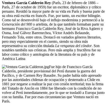
Ventura García Calderón Rey
(París, 23 de febrero de 1886 –
París, 27 de octubre de 1959) fue un escritor, diplomático y crítico
peruano. Residió la mayor parte de su vida en París y buena parte de
su obra está escrita en francés. Fue, por tanto, un escritor bilingüe.
Como tal se desenvolvió bajo el influjo modernista y perteneció a la
Generación del 900
o arielista, de la que también formaban parte su
hermano Francisco García Calderón Rey, José de la Riva Agüero y
Osma, José Gálvez Barrenechea, Víctor Andrés Belaunde,
Fernando Tola, entre otros. Destacó en variados géneros literarios,
pero muy especialmente en el cuento, siendo su obra más
representativa su colección titulada
La venganza del cóndor
. Son
notables también sus crónicas. Pero más amplia y fructífera fue su
labor como crítico y antologista de la literatura de su país y de
América Latina
Fue hijo de Francisco García
Calderón, presidente provisional del Perú durante la guerra del
Pacífico, y de Carmen Rey Basadre. Su padre había sido apresado
por las autoridades chilenas de ocupación y desterrado a Chile en
1881 por negarse a realizar la paz con cesión territorial; tras la firma
del Tratado de Ancón en 1884 fue liberado con la condición de no
volver al Perú inmediatamente, por lo que se trasladó a Europa junto
con su familia. Fue por esas circunstancias que Ventura nació en
París.