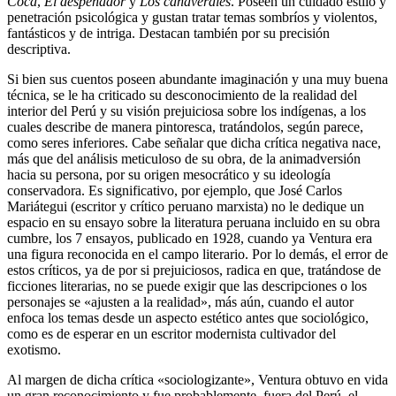
Coca
,
El despenador
y
Los cañaverales
. Poseen un cuidado estilo y
penetración psicológica y gustan tratar temas sombríos y violentos,
fantásticos y de intriga. Destacan también por su precisión
descriptiva.
Si bien sus cuentos poseen abundante imaginación y una muy buena
técnica, se le ha criticado su desconocimiento de la realidad del
interior del Perú y su visión prejuiciosa sobre los indígenas, a los
cuales describe de manera pintoresca, tratándolos, según parece,
como seres inferiores. Cabe señalar que dicha crítica negativa nace,
más que del análisis meticuloso de su obra, de la animadversión
hacia su persona, por su origen mesocrático y su ideología
conservadora. Es significativo, por ejemplo, que José Carlos
Mariátegui (escritor y crítico peruano marxista) no le dedique un
espacio en su ensayo sobre la literatura peruana incluido en su obra
cumbre, los 7 ensayos, publicado en 1928, cuando ya Ventura era
una figura reconocida en el campo literario. Por lo demás, el error de
estos críticos, ya de por si prejuiciosos, radica en que, tratándose de
ficciones literarias, no se puede exigir que las descripciones o los
personajes se «ajusten a la realidad», más aún, cuando el autor
enfoca los temas desde un aspecto estético antes que sociológico,
como es de esperar en un escritor modernista cultivador del
exotismo.
Al margen de dicha crítica «sociologizante», Ventura obtuvo en vida
un gran reconocimiento y fue probablemente, fuera del Perú, el