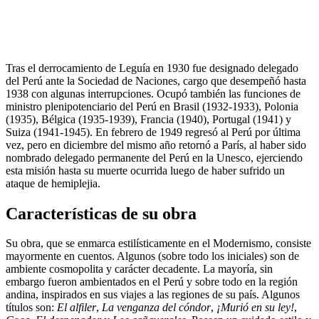
Tras el derrocamiento de Leguía en 1930 fue designado delegado
del Perú ante la Sociedad de Naciones, cargo que desempeñó hasta
1938 con algunas interrupciones. Ocupó también las funciones de
ministro plenipotenciario del Perú en Brasil (1932-1933), Polonia
(1935), Bélgica (1935-1939), Francia (1940), Portugal (1941) y
Suiza (1941-1945). En febrero de 1949 regresó al Perú por última
vez, pero en diciembre del mismo año retornó a París, al haber sido
nombrado delegado permanente del Perú en la Unesco, ejerciendo
esta misión hasta su muerte ocurrida luego de haber sufrido un
ataque de hemiplejia.
Características de su obra
Su obra, que se enmarca estilísticamente en el Modernismo, consiste
mayormente en cuentos. Algunos (sobre todo los iniciales) son de
ambiente cosmopolita y carácter decadente. La mayoría, sin
embargo fueron ambientados en el Perú y sobre todo en la región
andina, inspirados en sus viajes a las regiones de su país. Algunos
títulos son:
El alfiler
,
La venganza del cóndor
,
¡Murió en su ley!
,