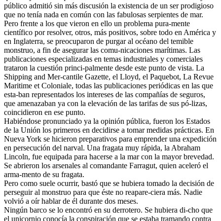
público admitió sin más discusión la existencia de un ser prodigioso
que no tenía nada en común con las fabulosas serpientes de mar.
Pero frente a los que vieron en ello un problema pura-mente
científico por resolver, otros, más positivos, sobre todo en América y
en Inglaterra, se preocuparon de purgar al océano del temible
monstruo, a fin de asegurar las comu-nicaciones marítimas. Las
publicaciones especializadas en temas industriales y comerciales
trataron la cuestión princi-palmente desde este punto de vista. La
Shipping and Mer-cantile Gazette, el Lloyd, el Paquebot, La Revue
Maritime et Coloniale, todas las publicaciones periódicas en las que
esta-ban representados los intereses de las compañías de seguros,
que amenazaban ya con la elevación de las tarifas de sus pó-lizas,
coincidieron en ese punto.
Habiéndose pronunciado ya la opinión pública, fueron los Estados
de la Unión los primeros en decidirse a tomar medidas prácticas. En
Nueva York se hicieron preparativos para emprender una expedición
en persecución del narval. Una fragata muy rápida, la Abraham
Lincoln, fue equipada para hacerse a la mar con la mayor brevedad.
Se abrieron los arsenales al comandante Farragut, quien aceleró el
arma-mento de su fragata.
Pero como suele ocurrir, bastó que se hubiera tomado la decisión de
perseguir al monstruo para que éste no reapare-ciera más. Nadie
volvió a oír hablar de él durante dos meses.
Ningún barco se lo encontró en su derrotero. Se hubiera di-cho que
el unicornio conocía la conspiración que se estaba tramando contra