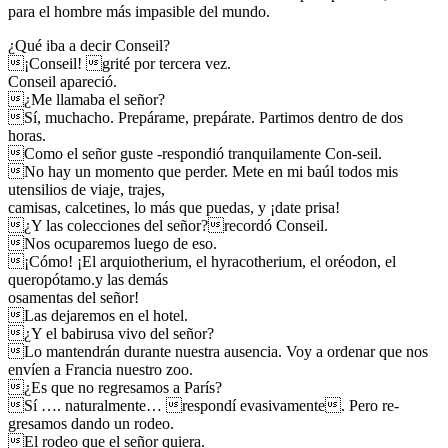
para el hombre más impasible del mundo.
¿Qué iba a decir Conseil?
¡Conseil! grité por tercera vez.
Conseil apareció.
¿Me llamaba el señor?
Sí, muchacho. Prepárame, prepárate. Partimos dentro de dos
horas.
Como el señor guste -respondió tranquilamente Con-seil.
No hay un momento que perder. Mete en mi baúl todos mis
utensilios de viaje, trajes,
camisas, calcetines, lo más que puedas, y ¡date prisa!
¿Y las colecciones del señor?recordó Conseil.
Nos ocuparemos luego de eso.
¡Cómo! ¡El arquiotherium, el hyracotherium, el oréodon, el
queropótamo.y las demás
osamentas del señor!
Las dejaremos en el hotel.
¿Y el babirusa vivo del señor?
Lo mantendrán durante nuestra ausencia. Voy a ordenar que nos
envíen a Francia nuestro zoo.
¿Es que no regresamos a París?
Sí …. naturalmente… respondí evasivamente. Pero re-
gresamos dando un rodeo.
El rodeo que el señor quiera.