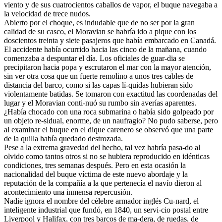
viento y de sus cuatrocientos caballos de vapor, el buque navegaba a
la velocidad de trece nudos.
Abierto por el choque, es indudable que de no ser por la gran
calidad de su casco, el Moravian se habría ido a pique con los
doscientos treinta y siete pasajeros que había embarcado en Canadá.
El accidente había ocurrido hacia las cinco de la mañana, cuando
comenzaba a despuntar el día. Los oficiales de guar-dia se
precipitaron hacia popa y escrutaron el mar con la mayor atención,
sin ver otra cosa que un fuerte remolino a unos tres cables de
distancia del barco, como si las capas lí-quidas hubieran sido
violentamente batidas. Se tomaron con exactitud las coordenadas del
lugar y el Moravian conti-nuó su rumbo sin averías aparentes.
¿Había chocado con una roca submarina o había sido golpeado por
un objeto re-sidual, enorme, de un naufragio? No pudo saberse, pero
al examinar el buque en el dique carenero se observó que una parte
de la quilla había quedado destrozada.
Pese a la extrema gravedad del hecho, tal vez habría pasa-do al
olvido como tantos otros si no se hubiera reproducido en idénticas
condiciones, tres semanas después. Pero en esta ocasión la
nacionalidad del buque víctima de este nuevo abordaje y la
reputación de la compañía a la que pertenecía el navío dieron al
acontecimiento una inmensa repercusión.
Nadie ignora el nombre del célebre armador inglés Cu-nard, el
inteligente industrial que fundó, en 1840, un servi-cio postal entre
Liverpool y Halifax, con tres barcos de ma-dera, de ruedas, de