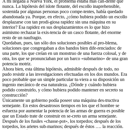
A mi llegada a Nueva York, el problema estaba más can-dente que
nunca. La hipótesis del islote flotante, del escollo inaprehensible,
sostenida por algunas personas poco compe-tentes, había quedado
abandonada ya. Porque, en efecto, ¿cómo hubiera podido un escollo
desplazarse con tan prodi-giosa rapidez sin una máquina en su
interior? Esa rapidez en sus desplazamientos es lo que hizo
asimismo rechazar la exis-tencia de un casco flotante, del enorme
resto de un naufragio.
Quedaban, pues, tan sólo dos soluciones posibles al pro-blema,
soluciones que congregaban a dos bandos bien dife-renciados: de
una parte, los que creían en un monstruo de una fuerza colosal, y de
otra, los que se pronunciaban por un barco «submarino» de una gran
potencia motriz.
Ahora bien, esta última hipótesis, admisible después de todo, no
pudo resistir a las investigaciones efectuadas en los dos mundos. Era
poco probable que un simple particular tu-viera a su disposición un
ingenio mecánico de esa naturaleza. ¿Dónde y cuándo hubiera
podido construirlo, y cómo hubiera podido mantener en secreto su
construcción?
Únicamente un gobierno podía poseer una máquina des-tructiva
semejante. En estos desastrosos tiempos en los que el hombre se
esfuerza por aumentar la potencia de las armas de guerra es posible
que un Estado trate de construir en se-creto un arma semejante.
Después de los fusiles «chasse-pot», los torpedos; después de los
torpedos, los arietes sub-marinos; después de éstos …. la reacción.