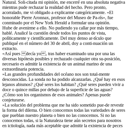
Natural. Soli-citada mi opinión, me encerré en una absoluta negativa
mientras pude rechazar la realidad del hecho. Pero pronto,
acorralado, me vi obligado a explicarme categóricamente. «El
honorable Pierre Aronnax, profesor del Museo de Pa-rís», fue
conminado por el New York Herald a formular una opinión.
Hube de avenirme a ello. No pudiendo ya callar por más tiempo,
hablé. Analicé la cuestión desde todos los puntos de vista,
políticamente y científicamente. Del muy denso ar-tículo que
publiqué en el número del 30 de abril, doy a conti-nuación un
extracto.
«Así pues decía yo, tras haber examinado una por una las
diversas hipótesis posibles y rechazado cualquier otra su-posición,
necesario es admitir la existencia de un animal marino de una
extraordinaria potencia.
»Las grandes profundidades del océano nos son total-mente
desconocidas. La sonda no ha podido alcanzarlas. ¿Qué hay en esos
lejanos abismos? ¿Qué seres los habitan? ¿Qué seres pueden vivir a
doce o quince millas por debajo de la superficie de las aguas?
¿Cómo son los organismos de esos animales? Apenas puede
conjeturarse.
»La solución del problema que me ha sido sometido pue-de revestir
la forma del dilema. O bien conocemos todas las variedades de seres
que pueblan nuestro planeta o bien no las conocemos. Si no las
conocemos todas, si la Naturaleza tiene aún secretos para nosotros
en ictiología, nada más aceptable que admitir la existencia de peces