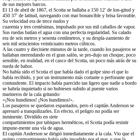
de sus mejores barcos.
El 13 de abril de 1867, el Scotia se hallaba a 150 12′ de lon-gitud y
450 37′ de latitud, navegando con mar bonancible y brisa favorable.
Su velocidad era de trece nudos y
cuarenta y tres centésimas, impulsado por sus mil caballos de vapor.
Sus ruedas batían el agua con una perfecta regularidad. Su calado
era de seis metros y sesenta centímetros, y su despla-zamiento de
seis mil seiscientos veinticuatro metros cúbicos.
A las cuatro y diecisiete minutos de la tarde, cuando los pasajeros se
hallaban merendando en el gran salón, se pro-dujo un choque, poco
sensible, en realidad, en el casco del Scotia, un poco más atrás de su
rueda de babor.
No había sido el Scotia el que había dado el golpe sino el que lo
había recibido, y por un instrumento más cortante o perforante que
contundente. El impacto había parecido tan ligero que nadie a bordo
se habría inquietado si no hubiesen subido al puente varios
marineros de la cala gritando:
«¡Nos hundimos! ¡Nos hundimos!».
Los pasajeros se quedaron espantados, pero el capitán Anderson se
apresuró a tranquilizarles. En efecto, el peligro no podía ser
inminente. Dividido en siete
compartimientos por tabiques herméticos, el Scotia podía resistir
impune-mente una vía de agua.
El capitán Anderson se dirigió inmediatamente a la cala. Vio que el
quinto compartimiento había sido invadido por el mar, y que la