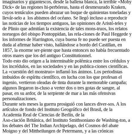
imaginarios y gigantescos, desde la ballena blanca, la terrible «Moby
Dick» de las regiones hi-perbóreas, hasta el desmesurado Kraken,
cuyos tentáculos pueden abrazar un buque de quinientas toneladas y
llevár-selo a los abismos del océano. Se llegó incluso a reproducir
las noticias de los tiempos antiguos, las opiniones de Aristó-teles y
de Plinio que admitían la existencia de tales mons-truos, los relatos
noruegos del obispo Pontoppidan, las rela-ciones de Paul Heggede y
los informes de Harrington, cuya buena fe no puede ser puesta en
duda al afirmar haber visto, hallándose a bordo del Castillan, en
1857, la enorme ser-piente que hasta entonces no había frecuentado
otros mares que los del antiguo Constitutionnel.
Todo esto dio origen a la interminable polémica entre los crédulos y
los incrédulos, en las sociedades y en las publica-ciones científicas.
La «cuestión del monstruo» inflamó los ánimos. Los periodistas
imbuidos de espíritu científico, en lucha con los que profesan el
ingenio, vertieron oleadas de tinta durante la memorable campaña;
algunos llegaron in-cluso a verter dos o tres gotas de sangre, al
pasar, en su ardor, de la serpiente de mar a las más ofensivas
personalizaciones.
Durante seis meses la guerra prosiguió con lances diver-sos. A los
artículos de fondo del Instituto Geográfico del Brasil, de la
Academia Real de Ciencias de Berlín, de la
Aso-ciación Británica, del Instituto Smithsoniano de Washing-ton, a
los debates del The Indian Archipelago, del Cosmos del abate
Moigno y del Mittheilungen de Petermann, y a las crónicas