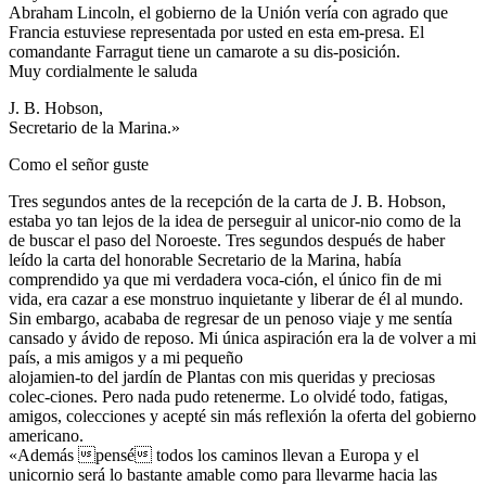
Abraham Lincoln, el gobierno de la Unión vería con agrado que
Francia estuviese representada por usted en esta em-presa. El
comandante Farragut tiene un camarote a su dis-posición.
Muy cordialmente le saluda
J. B. Hobson,
Secretario de la Marina.»
Como el señor guste
Tres segundos antes de la recepción de la carta de J. B. Hobson,
estaba yo tan lejos de la idea de perseguir al unicor-nio como de la
de buscar el paso del Noroeste. Tres segundos después de haber
leído la carta del honorable Secretario de la Marina, había
comprendido ya que mi verdadera voca-ción, el único fin de mi
vida, era cazar a ese monstruo inquietante y liberar de él al mundo.
Sin embargo, acababa de regresar de un penoso viaje y me sentía
cansado y ávido de reposo. Mi única aspiración era la de volver a mi
país, a mis amigos y a mi pequeño
alojamien-to del jardín de Plantas con mis queridas y preciosas
colec-ciones. Pero nada pudo retenerme. Lo olvidé todo, fatigas,
amigos, colecciones y acepté sin más reflexión la oferta del gobierno
americano.
«Además pensé todos los caminos llevan a Europa y el
unicornio será lo bastante amable como para llevarme hacia las