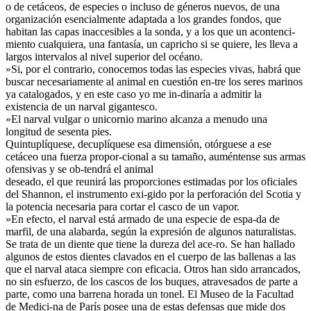
o de cetáceos, de especies o incluso de géneros nuevos, de una
organización esencialmente adaptada a los grandes fondos, que
habitan las capas inaccesibles a la sonda, y a los que un acontenci-
miento cualquiera, una fantasía, un capricho si se quiere, les lleva a
largos intervalos al nivel superior del océano.
»Si, por el contrario, conocemos todas las especies vivas, habrá que
buscar necesariamente al animal en cuestión en-tre los seres marinos
ya catalogados, y en este caso yo me in-dinaría a admitir la
existencia de un narval gigantesco.
»El narval vulgar o unicornio marino alcanza a menudo una
longitud de sesenta pies.
Quintuplíquese, decuplíquese esa dimensión, otórguese a ese
cetáceo una fuerza propor-cional a su tamaño, auméntense sus armas
ofensivas y se ob-tendrá el animal
deseado, el que reunirá las proporciones estimadas por los oficiales
del Shannon, el instrumento exi-gido por la perforación del Scotia y
la potencia necesaria para cortar el casco de un vapor.
»En efecto, el narval está armado de una especie de espa-da de
marfil, de una alabarda, según la expresión de algunos naturalistas.
Se trata de un diente que tiene la dureza del ace-ro. Se han hallado
algunos de estos dientes clavados en el cuerpo de las ballenas a las
que el narval ataca siempre con eficacia. Otros han sido arrancados,
no sin esfuerzo, de los cascos de los buques, atravesados de parte a
parte, como una barrena horada un tonel. El Museo de la Facultad
de Medici-na de París posee una de estas defensas que mide dos