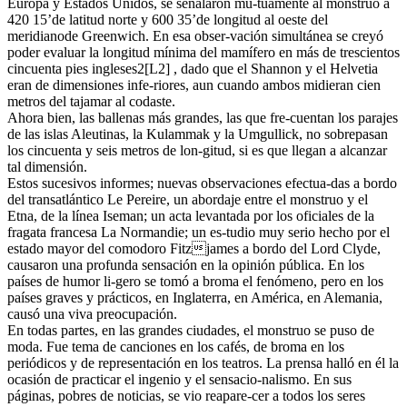
Europa y Estados Unidos, se señalaron mu-tuamente al monstruo a
420 15’de latitud norte y 600 35’de longitud al oeste del
meridianode Greenwich. En esa obser-vación simultánea se creyó
poder evaluar la longitud mínima del mamífero en más de trescientos
cincuenta pies ingleses2[L2] , dado que el Shannon y el Helvetia
eran de dimensiones infe-riores, aun cuando ambos midieran cien
metros del tajamar al codaste.
Ahora bien, las ballenas más grandes, las que fre-cuentan los parajes
de las islas Aleutinas, la Kulammak y la Umgullick, no sobrepasan
los cincuenta y seis metros de lon-gitud, si es que llegan a alcanzar
tal dimensión.
Estos sucesivos informes; nuevas observaciones efectua-das a bordo
del transatlántico Le Pereire, un abordaje entre el monstruo y el
Etna, de la línea Iseman; un acta levantada por los oficiales de la
fragata francesa La Normandie; un es-tudio muy serio hecho por el
estado mayor del comodoro Fitzjames a bordo del Lord Clyde,
causaron una profunda sensación en la opinión pública. En los
países de humor li-gero se tomó a broma el fenómeno, pero en los
países graves y prácticos, en Inglaterra, en América, en Alemania,
causó una viva preocupación.
En todas partes, en las grandes ciudades, el monstruo se puso de
moda. Fue tema de canciones en los cafés, de broma en los
periódicos y de representación en los teatros. La prensa halló en él la
ocasión de practicar el ingenio y el sensacio-nalismo. En sus
páginas, pobres de noticias, se vio reapare-cer a todos los seres