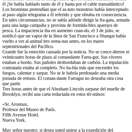
él ¡Se había hablado tanto de él y hasta por el cable transatlántico!
Los bromistas pretendían que el as-tuto monstruo había interceptado
al paso algún telegrama a él referido y que obraba en consecuencia.
En tales circunstancias, no se sabía adónde dirigir la fra-gata, armada
para una larga campaña y provista de formida-bles aparejos de
pesca. La impaciencia iba en aumento cuan-do, el 3 de julio, se
notificó que un vapor de la línea de San Francisco a Shangai había
vuelto a ver al animal tres sema-nas antes, en los mares
septentrionales del Pacífico.
Grande fue la emoción causada por la noticia. No se conce-dieron ni
veinticuatro horas de plazo al comandante Farra-gut. Sus víveres
estaban a bordo. Sus pañoles desbordaban de carbón. La tripulación
contratada estaba al completo. No ha-bía más que encender los
fuegos, calentar y zarpar. No se le habría perdonado una media
jornada de retraso. El coman-dante Farragut no deseaba otra cosa
que partir.
Tres horas antes de que el Abraham Lincoln zarpase del muelle de
Brooklyn, recibí una carta redactada en estos tér-minos:
«Sr. Aronnax,
Profesor del Museo de París.
Fifth Avenue Hotel,
Nueva York.
Muy señor nuestro: si desea usted unirse a la expedición del