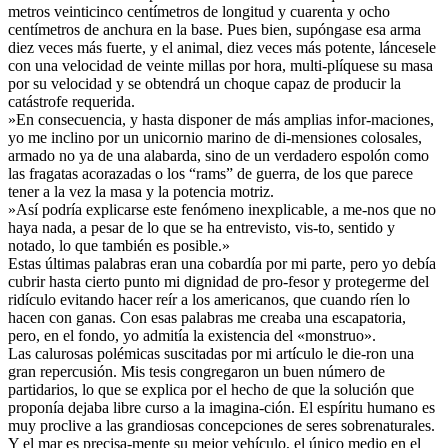
metros veinticinco centímetros de longitud y cuarenta y ocho
centímetros de anchura en la base. Pues bien, supóngase esa arma
diez veces más fuerte, y el animal, diez veces más potente, láncesele
con una velocidad de veinte millas por hora, multi-plíquese su masa
por su velocidad y se obtendrá un choque capaz de producir la
catástrofe requerida.
»En consecuencia, y hasta disponer de más amplias infor-maciones,
yo me inclino por un unicornio marino de di-mensiones colosales,
armado no ya de una alabarda, sino de un verdadero espolón como
las fragatas acorazadas o los “rams” de guerra, de los que parece
tener a la vez la masa y la potencia motriz.
»Así podría explicarse este fenómeno inexplicable, a me-nos que no
haya nada, a pesar de lo que se ha entrevisto, vis-to, sentido y
notado, lo que también es posible.»
Estas últimas palabras eran una cobardía por mi parte, pero yo debía
cubrir hasta cierto punto mi dignidad de pro-fesor y protegerme del
ridículo evitando hacer reír a los americanos, que cuando ríen lo
hacen con ganas. Con esas palabras me creaba una escapatoria,
pero, en el fondo, yo admitía la existencia del «monstruo».
Las calurosas polémicas suscitadas por mi artículo le die-ron una
gran repercusión. Mis tesis congregaron un buen número de
partidarios, lo que se explica por el hecho de que la solución que
proponía dejaba libre curso a la imagina-ción. El espíritu humano es
muy proclive a las grandiosas concepciones de seres sobrenaturales.
Y el mar es precisa-mente su mejor vehículo, el único medio en el