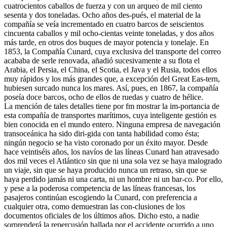
cuatrocientos caballos de fuerza y con un arqueo de mil ciento
sesenta y dos toneladas. Ocho años des-pués, el material de la
compañía se veía incrementado en cuatro barcos de seiscientos
cincuenta caballos y mil ocho-cientas veinte toneladas, y dos años
más tarde, en otros dos buques de mayor potencia y tonelaje. En
1853, la Compañía Cunard, cuya exclusiva del transporte del correo
acababa de serle renovada, añadió sucesivamente a su flota el
Arabia, el Persia, el China, el Scotia, el Java y el Rusia, todos ellos
muy rápidos y los más grandes que, a excepción del Great Eas-tern,
hubiesen surcado nunca los mares. Así, pues, en 1867, la compañía
poseía doce barcos, ocho de ellos de ruedas y cuatro de hélice.
La mención de tales detalles tiene por fm mostrar la im-portancia de
esta compañía de transportes marítimos, cuya inteligente gestión es
bien conocida en el mundo entero. Ninguna empresa de navegación
transoceánica ha sido diri-gida con tanta habilidad como ésta;
ningún negocio se ha visto coronado por un éxito mayor. Desde
hace veintiséis años, los navíos de las líneas Cunard han atravesado
dos mil veces el Atlántico sin que ni una sola vez se haya malogrado
un viaje, sin que se haya producido nunca un retraso, sin que se
haya perdido jamás ni una carta, ni un hombre ni un bar-co. Por ello,
y pese a la poderosa competencia de las líneas francesas, los
pasajeros continúan escogiendo la Cunard, con preferencia a
cualquier otra, como demuestran las con-clusiones de los
documentos oficiales de los últimos años. Dicho esto, a nadie
sorprenderá la repercusión hallada por el accidente ocurrido a uno