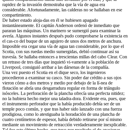
rapidez de la invasión demostraba que la vía de agua era
considerable. Afortunadamente, las calderas no se hallaban en ese
compartimiento.
De haber estado aloja-das en él se hubiesen apagado
instantáneamente. El capitán Anderson ordenó de inmediato que
pararan las máquinas. Un marinero se sumergió para examinar la
avería. Algunos instantes después pudo comprobarse la existencia en
el cas-co del buque de un agujero de unos dos metros de anchura.
Imposible era cegar una vía de agua tan considerable, por lo que el
Scotia, con sus ruedas medio sumergidas, debió continuar así su
travesía. Se hallaba entonces a trescientas millas del cabo Clear. Con
un retraso de tres días que inquietó vi-vamente a la población de
Liverpool, consiguió arribar a las dársenas de la compañía.
Una vez puesto el Scotia en el dique seco, los ingenieros
procedieron a examinar su casco. Sin poder dar crédito a sus ojos
vieron cómo a dos metros y medio por debajo de la lí-nea de
flotación se abría una desgarradura regular en forma de triángulo
isósceles. La perforación de la plancha ofrecía una perfecta nitidez;
no la hubiera hecho mejor una taladra-dora. Evidente era, pues, que
el instrumento perforador que la había producido debía ser de un
temple poco común, y que tras haber sido lanzado con una fuerza
prodigiosa, como lo atestiguaba la horadación de una plancha de
cuatro centímetros de espesor, había debido retirarse por sí mismo
mediante un movimiento de retracción verdaderamente inexplicable.
Tal fue este último hecho, que tuvo por resultado el de apasionar