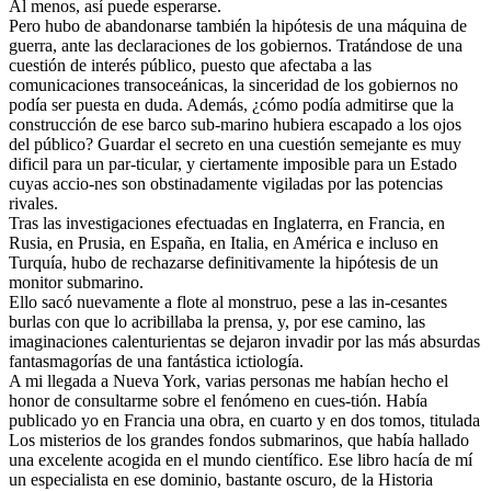
Al menos, así puede esperarse.
Pero hubo de abandonarse también la hipótesis de una máquina de
guerra, ante las declaraciones de los gobiernos. Tratándose de una
cuestión de interés público, puesto que afectaba a las
comunicaciones transoceánicas, la sinceridad de los gobiernos no
podía ser puesta en duda. Además, ¿cómo podía admitirse que la
construcción de ese barco sub-marino hubiera escapado a los ojos
del público? Guardar el secreto en una cuestión semejante es muy
dificil para un par-ticular, y ciertamente imposible para un Estado
cuyas accio-nes son obstinadamente vigiladas por las potencias
rivales.
Tras las investigaciones efectuadas en Inglaterra, en Francia, en
Rusia, en Prusia, en España, en Italia, en América e incluso en
Turquía, hubo de rechazarse definitivamente la hipótesis de un
monitor submarino.
Ello sacó nuevamente a flote al monstruo, pese a las in-cesantes
burlas con que lo acribillaba la prensa, y, por ese camino, las
imaginaciones calenturientas se dejaron invadir por las más absurdas
fantasmagorías de una fantástica ictiología.
A mi llegada a Nueva York, varias personas me habían hecho el
honor de consultarme sobre el fenómeno en cues-tión. Había
publicado yo en Francia una obra, en cuarto y en dos tomos, titulada
Los misterios de los grandes fondos submarinos, que había hallado
una excelente acogida en el mundo científico. Ese libro hacía de mí
un especialista en ese dominio, bastante oscuro, de la Historia