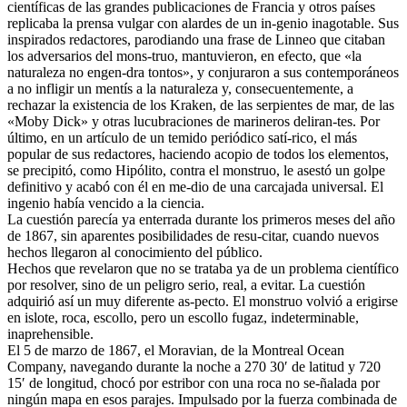
científicas de las grandes publicaciones de Francia y otros países
replicaba la prensa vulgar con alardes de un in-genio inagotable. Sus
inspirados redactores, parodiando una frase de Linneo que citaban
los adversarios del mons-truo, mantuvieron, en efecto, que «la
naturaleza no engen-dra tontos», y conjuraron a sus contemporáneos
a no infligir un mentís a la naturaleza y, consecuentemente, a
rechazar la existencia de los Kraken, de las serpientes de mar, de las
«Moby Dick» y otras lucubraciones de marineros deliran-tes. Por
último, en un artículo de un temido periódico satí-rico, el más
popular de sus redactores, haciendo acopio de todos los elementos,
se precipitó, como Hipólito, contra el monstruo, le asestó un golpe
definitivo y acabó con él en me-dio de una carcajada universal. El
ingenio había vencido a la ciencia.
La cuestión parecía ya enterrada durante los primeros meses del año
de 1867, sin aparentes posibilidades de resu-citar, cuando nuevos
hechos llegaron al conocimiento del público.
Hechos que revelaron que no se trataba ya de un problema científico
por resolver, sino de un peligro serio, real, a evitar. La cuestión
adquirió así un muy diferente as-pecto. El monstruo volvió a erigirse
en islote, roca, escollo, pero un escollo fugaz, indeterminable,
inaprehensible.
El 5 de marzo de 1867, el Moravian, de la Montreal Ocean
Company, navegando durante la noche a 270 30′ de latitud y 720
15′ de longitud, chocó por estribor con una roca no se-ñalada por
ningún mapa en esos parajes. Impulsado por la fuerza combinada de