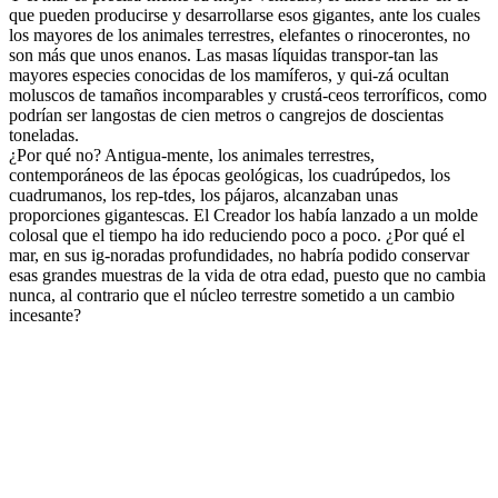
que pueden producirse y desarrollarse esos gigantes, ante los cuales
los mayores de los animales terrestres, elefantes o rinocerontes, no
son más que unos enanos. Las masas líquidas transpor-tan las
mayores especies conocidas de los mamíferos, y qui-zá ocultan
moluscos de tamaños incomparables y crustá-ceos terroríficos, como
podrían ser langostas de cien metros o cangrejos de doscientas
toneladas.
¿Por qué no? Antigua-mente, los animales terrestres,
contemporáneos de las épocas geológicas, los cuadrúpedos, los
cuadrumanos, los rep-tdes, los pájaros, alcanzaban unas
proporciones gigantescas. El Creador los había lanzado a un molde
colosal que el tiempo ha ido reduciendo poco a poco. ¿Por qué el
mar, en sus ig-noradas profundidades, no habría podido conservar
esas grandes muestras de la vida de otra edad, puesto que no cambia
nunca, al contrario que el núcleo terrestre sometido a un cambio
incesante?