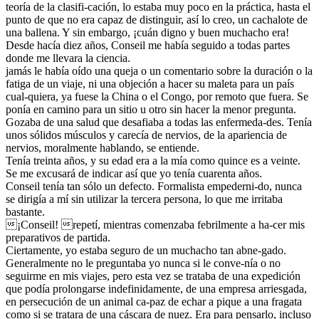
teoría de la clasifi-cación, lo estaba muy poco en la práctica, hasta el
punto de que no era capaz de distinguir, así lo creo, un cachalote de
una ballena. Y sin embargo, ¡cuán digno y buen muchacho era!
Desde hacía diez años, Conseil me había seguido a todas partes
donde me llevara la ciencia.
jamás le había oído una queja o un comentario sobre la duración o la
fatiga de un viaje, ni una objeción a hacer su maleta para un país
cual-quiera, ya fuese la China o el Congo, por remoto que fuera. Se
ponía en camino para un sitio u otro sin hacer la menor pregunta.
Gozaba de una salud que desafiaba a todas las enfermeda-des. Tenía
unos sólidos músculos y carecía de nervios, de la apariencia de
nervios, moralmente hablando, se entiende.
Tenía treinta años, y su edad era a la mía como quince es a veinte.
Se me excusará de indicar así que yo tenía cuarenta años.
Conseil tenía tan sólo un defecto. Formalista empederni-do, nunca
se dirigía a mí sin utilizar la tercera persona, lo que me irritaba
bastante.
¡Conseil! repetí, mientras comenzaba febrilmente a ha-cer mis
preparativos de partida.
Ciertamente, yo estaba seguro de un muchacho tan abne-gado.
Generalmente no le preguntaba yo nunca si le conve-nía o no
seguirme en mis viajes, pero esta vez se trataba de una expedición
que podía prolongarse indefinidamente, de una empresa arriesgada,
en persecución de un animal ca-paz de echar a pique a una fragata
como si se tratara de una cáscara de nuez. Era para pensarlo, incluso