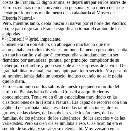
costas de Francia. El digno animal se dejará atrapar en los mares de
Europa, en aras de mi conveniencia personal, y no quiero dejar de
llevar por lo menos medio metro de su ala-barda al Museo de
Historia Natural.»
Pero, mientras tanto, debía buscar al narval por el norte del Pacífico,
lo que para regresar a Francia significaba tomar el camino de los
antípodas.
¡Conseil! grité, impaciente.
Conseil era mi doméstico, un abnegado muchacho que me
acompañaba en todos mis viajes; un buen flamenco por quien sentía
yo mucho cariño y al que él correspondía sobradamente; un ser
flemático por naturaleza, puntual por principio, cumplidor de su
deber por costumbre y poco sen-sible a las sorpresas de la vida. De
gran habilidad manual, era muy apto para todo servicio. Y a pesar de
su nombre, jamás daba un consejo, incluso cuando no se le pedía
que lo diera.
El roce continuo con los sabios de nuestro pequeño mun-do del
jardín de Plantas había llevado a Conseil a adquirir ciertos
conocimientos. Tenía yo en él un especialista muy docto en las
clasificaciones de la Historia Natural. Era capaz de recorrer con una
agilidad de acróbata toda la escala de las ramificaciones, de los
grupos, de las clases, de las subclases, de los órdenes, de las
familias, de los géneros, de los subgéneros, de las especies y de las
variedades. Pero su cien-cia se limitaba a eso. Clasificar, tal era el
sentido de su vida, y su saber se detenía ahí. Muy versado en la