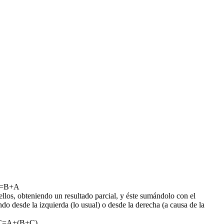
+B=B+A
llos, obteniendo un resultado parcial, y éste sumándolo con el
o desde la izquierda (lo usual) o desde la derecha (a causa de la
)+C=A+(B+C)