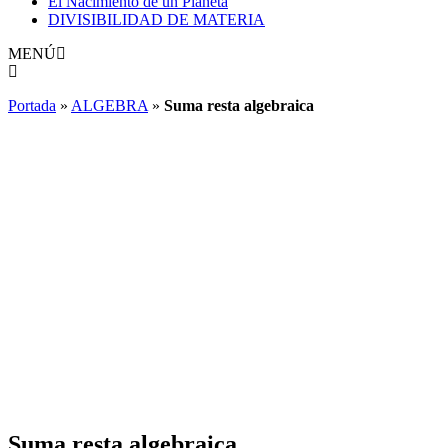
El Nacimiento de un Planeta
DIVISIBILIDAD DE MATERIA
MENÚ
Portada
»
ALGEBRA
»
Suma resta algebraica
Suma resta algebraica