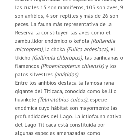
las cuales 15 son mamíferos, 105 son aves, 9
son anfibios, 4 son reptiles y más de 26 son
peces. La fauna más representativa de la
Reserva la constituyen las aves como el
zambullidor endémico o keñola
(Rollandia
microptera)
, la choka
(Fulica ardesiaca)
, el
tikicho
(Gallinula chloropus),
las parihuanas o
flamencos
(Phoenicopterus chilensis)
y los
patos silvestres
(anátidos)
.
Entre los anfibios destaca la famosa rana
gigante del Titicaca, conocida como kelli o
huankele
(Telmatobius culeus)
, especie
endémica cuyo hábitat son mayormente las
profundidades del Lago. La ictiofauna nativa
del Lago Titicaca está constituida por
algunas especies amenazadas como