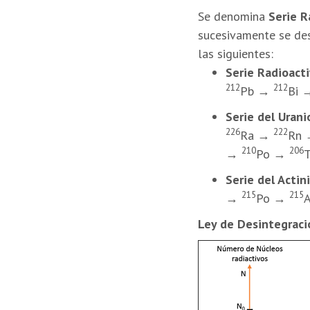
Se denomina
Serie R
sucesivamente se des
las siguientes:
Serie Radioacti
212
212
Pb →
Bi
Serie del Urani
226
222
Ra →
Rn
210
206
→
Po →
Serie del Actin
215
215
→
Po →
Ley de Desintegraci