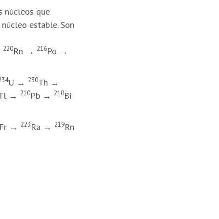
s núcleos que
 núcleo estable. Son
220
216
→
Rn →
Po →
234
230
U →
Th →
210
210
Tl →
Pb →
Bi
223
219
Fr
→
Ra →
Rn