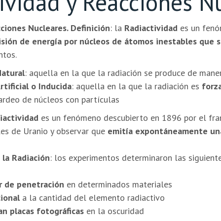
ividad y Reacciones N
ciones Nucleares. Definición
: la
Radiactividad
es un fenó
isión de energía por núcleos de átomos inestables que
ntos.
Natural
: aquella en la que la radiación se produce de man
tificial o Inducida
:
aquella en la que la radiación es
forz
rdeo de núcleos con partículas
iactividad
es un fenómeno descubierto en 1896 por el fra
ales de Uranio y observar que
emitía expontáneamente una
 la Radiación
: los experimentos determinaron las siguient
r de penetración
en determinados materiales
cional
a la cantidad del elemento radiactivo
an placas fotográficas
en la oscuridad