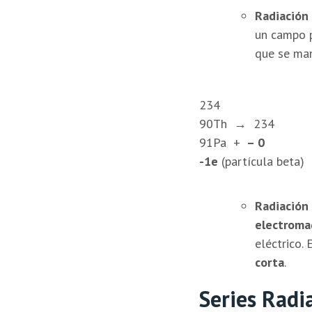
Radiación 
un campo p
que se man
234
90
Th →
234
91
Pa +
–
0
-1
e
(partícula beta)
Radiación
electromag
eléctrico.
corta
.
Series Radia