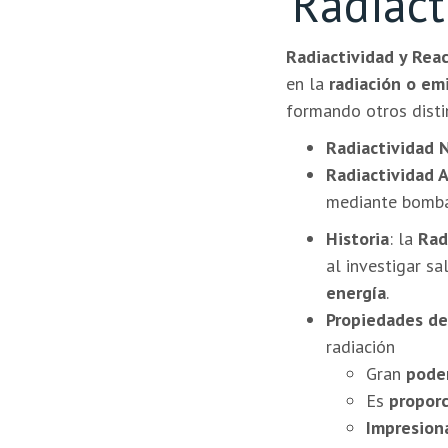
Radiact
Radiactividad y Reac
en la
radiación o em
formando otros disti
Radiactividad 
Radiactividad Ar
mediante bomba
Historia
: la
Rad
al investigar s
energía
.
Propiedades de
radiación
Gran
pode
Es
propor
Impresion