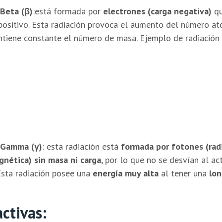
Beta (
β
)
:está formada por
electrones (carga negativa)
qu
ositivo. Esta radiación provoca el aumento del número at
tiene constante el número de masa. Ejemplo de radiación 
 Gamma (
γ)
: esta radiación está
formada por fotones (rad
nética) sin masa ni carga
, por lo que no se desvían al a
 Esta radiación posee una
energía muy alta
al tener una
lo
ctivas: