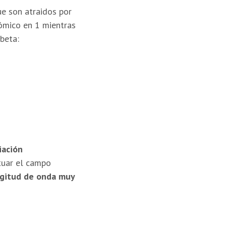
e son atraidos por
ómico en 1 mientras
beta:
iación
ctuar el campo
ngitud de onda muy