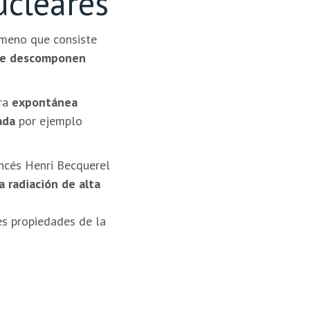
ucleares
meno que consiste
 se descomponen
era
expontánea
ada
por ejemplo
ncés Henri Becquerel
 radiación de alta
es propiedades de la