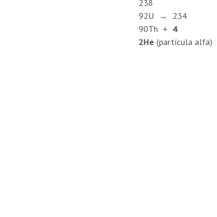
238
92
U →
234
90
Th +
4
2
He
(partícula alfa)