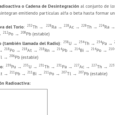
adioactiva o Cadena de Desintegración
al conjunto de lo
integran emitiendo partículas alfa o beta hasta formar un
232
228
228
228
224
va del Torio
:
Th →
Ra →
Ac →
Th →
Ra 
212
208
 →
Po →
Pb (estable)
238
234
234
o (también llamada del Radio)
:
U →
Th →
Pa →
218
218
218
214
214
214
210
 →
Po →
At →
Rn →
Pb →
Bi →
Po →
206
Tl →
Pb (estable)
239
235
231
231
227
227
223
io
:
Pu →
U
→
Th
→
Pa
→
Ac
→
Th
→
211
211
211
207
207
At →
Pb →
Bi →
Po →
Tl →
Pb (estable)
ón Radioactiva: