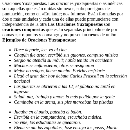
Oraciones Yuxtapuestas. Las oraciones yuxtapuestas o asindéticas​
son aquellas que están unidas sin nexos, solo por signos de
puntuación, como en «Era tarde; nos fuimos». Están formadas por
dos o más unidades y cada una de ellas puede pronunciarse con
independencia de la otra Las
Oraciones Yuxtapuestas
son
oraciones compuestas
que están separadas principalmente por
comas «,» o puntos y coma «;» y no presentan
nexos
de unión.
Ejemplos de Oraciones Yuxtapuestas:
Hace deporte, lee, va al cine…
Chaplin fue actor, escribió sus guiones, compuso música
Sergio no atendía su móvil; había tenido un accidente
Muchos se enfurecieron, otros se resignaron
Mejor no salgas, llueve mucho. Podrías resfriarte
Llegó el gran día: hoy debuta Carlos Frascali en la selección
nacional
Las puertas se abrieron a las 12; el público no tardó en
ingresar
Salud, paz, trabajo y amor: lo más pedido por la gente
Caminaba en la arena, sus pies marcaban las pisadas
Jugaba en el patio, pateaba el balón.
Escribía en la computadora, escuchaba música.
Yo vine, los estudiantes se quedaron.
Elena se ata las zapatillas, Jose ensaya los pasos, María