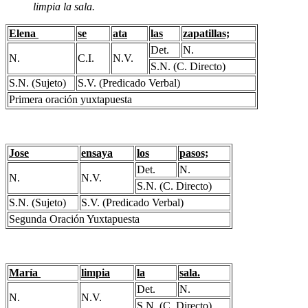
limpia la sala.
Elena
se
ata
las
zapatillas;
Det.
N.
N.
C.I.
N.V.
S.N. (C. Directo)
S.N. (Sujeto)
S.V. (Predicado Verbal)
Primera oración yuxtapuesta
Jose
ensaya
los
pasos;
Det.
N.
N.
N.V.
S.N. (C. Directo)
S.N. (Sujeto)
S.V. (Predicado Verbal)
Segunda Oración Yuxtapuesta
María
limpia
la
sala.
Det.
N.
N.
N.V.
S.N. (C. Directo)