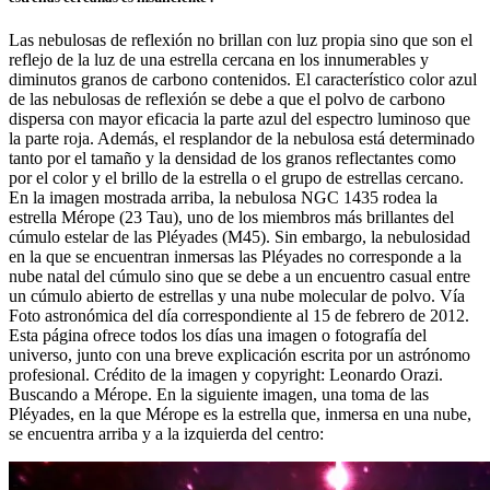
Las nebulosas de reflexión no brillan con luz propia sino que son el
reflejo de la luz de una estrella cercana en los innumerables y
diminutos granos de carbono contenidos. El característico color azul
de las nebulosas de reflexión se debe a que el polvo de carbono
dispersa con mayor eficacia la parte azul del espectro luminoso que
la parte roja. Además, el resplandor de la nebulosa está determinado
tanto por el tamaño y la densidad de los granos reflectantes como
por el color y el brillo de la estrella o el grupo de estrellas cercano.
En la imagen mostrada arriba, la nebulosa NGC 1435 rodea la
estrella Mérope (23 Tau), uno de los miembros más brillantes del
cúmulo estelar de las Pléyades (M45). Sin embargo, la nebulosidad
en la que se encuentran inmersas las Pléyades no corresponde a la
nube natal del cúmulo sino que se debe a un encuentro casual entre
un cúmulo abierto de estrellas y una nube molecular de polvo. Vía
Foto astronómica del día correspondiente al 15 de febrero de 2012.
Esta página ofrece todos los días una imagen o fotografía del
universo, junto con una breve explicación escrita por un astrónomo
profesional. Crédito de la imagen y copyright: Leonardo Orazi.
Buscando a Mérope. En la siguiente imagen, una toma de las
Pléyades, en la que Mérope es la estrella que, inmersa en una nube,
se encuentra arriba y a la izquierda del centro: