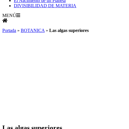
El Nacimiento de un Planeta
DIVISIBILIDAD DE MATERIA
MENÚ
Portada
»
BOTANICA
»
Las algas superiores
Las algas superiores