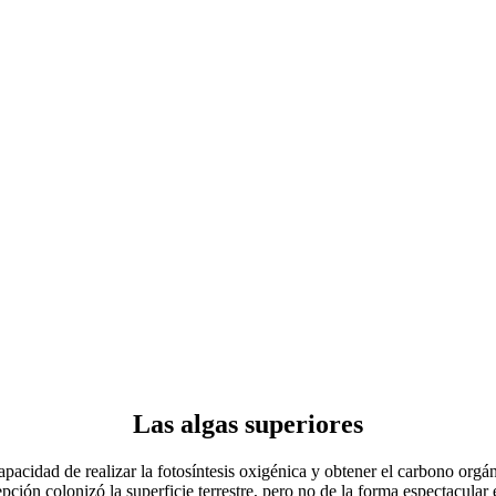
Las algas superiores
cidad de realizar la fotosíntesis oxigénica y obtener el carbono orgáni
ción colonizó la superficie terrestre, pero no de la forma espectacular 