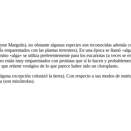
Lynn Margulis), no obstante algunas especies son reconocidas además c
más emparentados con las plantas terrestres). En una época se llamó «algas
mino «alga» se utiliza preferentemente para los eucariotas (a veces se e
 pero están muy emparentados con protistas que sí lo hacen y probablem
a
que retiene vestigios de lo que parece haber sido un cloroplasto.
guna excepción colonizó la tierra). Con respecto a sus modos de nutrici
a (son mixótrofas).