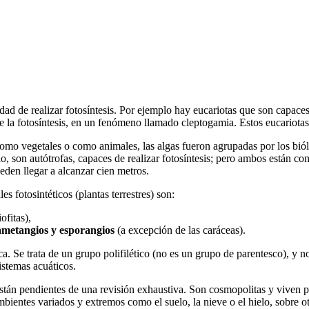
dad de realizar fotosíntesis. Por ejemplo hay eucariotas que son capaces 
e la fotosíntesis, en un fenómeno llamado cleptogamia. Estos eucariota
 como vegetales o como animales, las algas fueron agrupadas por los bió
o, son autótrofas, capaces de realizar fotosíntesis; pero ambos están co
eden llegar a alcanzar cien metros.
es fotosintéticos (plantas terrestres) son:
ofitas),
gametangios y esporangios
(a excepción de las caráceas).
a. Se trata de un grupo polifilético (no es un grupo de parentesco), y no
istemas acuáticos.
están pendientes de una revisión exhaustiva. Son cosmopolitas y viven 
ientes variados y extremos como el suelo, la nieve o el hielo, sobre ot