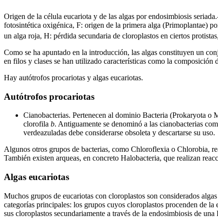
Origen de la célula eucariota y de las algas por endosimbiosis seriada.
fotosintética oxigénica, F: origen de la primera alga (Primoplantae) 
un alga roja, H: pérdida secundaria de cloroplastos en ciertos protistas
Como se ha apuntado en la introducción, las algas constituyen un conju
en filos y clases se han utilizado características como la composición de
Hay autótrofos procariotas y algas eucariotas.
Autótrofos procariotas
Cianobacterias. Pertenecen al dominio Bacteria (Prokaryota o Mo
clorofila
b
. Antiguamente se denominó a las cianobacterias como 
verdeazuladas debe considerarse obsoleta y descartarse su uso.
Algunos otros grupos de bacterias, como Chloroflexia o Chlorobia, rea
También existen arqueas, en concreto Halobacteria, que realizan reacc
Algas eucariotas
Muchos grupos de eucariotas con cloroplastos son considerados algas 
categorías principales: los grupos cuyos cloroplastos procenden de la
sus cloroplastos secundariamente a través de la endosimbiosis de una 