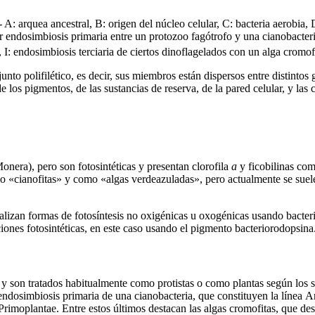
- A: arquea ancestral, B: origen del núcleo celular, C: bacteria aerobia,
por endosimbiosis primaria entre un protozoo fagótrofo y una cianobacte
, I: endosimbiosis terciaria de ciertos dinoflagelados con un alga cromof
nto polifilético, es decir, sus miembros están dispersos entre distinto
 los pigmentos, de las sustancias de reserva, de la pared celular, y las ca
nera), pero son fotosintéticas y presentan clorofila
a
y ficobilinas com
«cianofitas» y como «algas verdeazuladas», pero actualmente se suele re
lizan formas de fotosíntesis no oxigénicas u oxogénicas usando bacteri
iones fotosintéticas, en este caso usando el pigmento bacteriorodopsina
y son tratados habitualmente como protistas o como plantas según los si
 endosimbiosis primaria de una cianobacteria, que constituyen la línea A
Primoplantae. Entre estos últimos destacan las algas cromofitas, que de