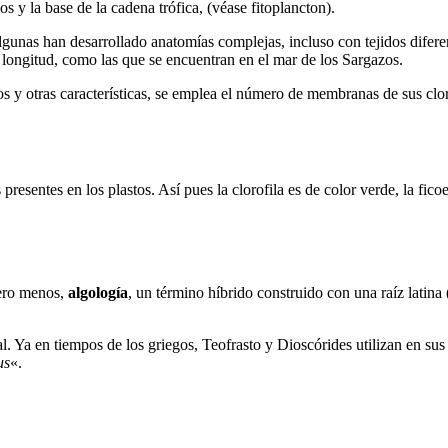
s y la base de la cadena trófica, (véase fitoplancton).
algunas han desarrollado anatomías complejas, incluso con tejidos dife
 longitud, como las que se encuentran en el mar de los Sargazos.
s y otras características, se emplea el número de membranas de sus clor
sentes en los plastos. Así pues la clorofila es de color verde, la ficoer
pero menos,
algología
, un término híbrido construido con una raíz latina 
eral. Ya en tiempos de los griegos, Teofrasto y Dioscórides utilizan en su
us
«.