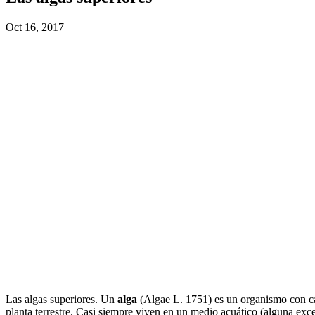
Oct 16, 2017
Las algas superiores. Un
alga
(Algae L. 1751) es un organismo con capa
planta terrestre. Casi siempre viven en un medio acuático (alguna excep