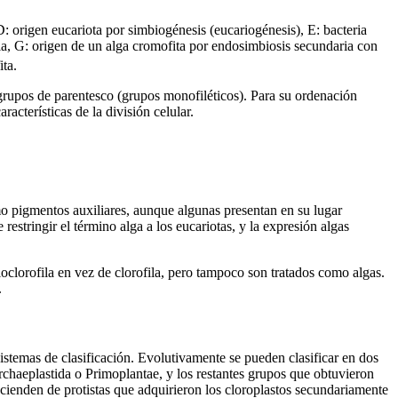
 D: origen eucariota por simbiogénesis (eucariogénesis), E: bacteria
ria, G: origen de un alga cromofita por endosimbiosis secundaria con
ita.
s grupos de parentesco (grupos monofiléticos). Para su ordenación
racterísticas de la división celular.
o pigmentos auxiliares, aunque algunas presentan en su lugar
stringir el término alga a los eucariotas, y la expresión algas
oclorofila en vez de clorofila, pero tampoco son tratados como algas.
.
stemas de clasificación. Evolutivamente se pueden clasificar en dos
rchaeplastida o Primoplantae, y los restantes grupos que obtuvieron
scienden de protistas que adquirieron los cloroplastos secundariamente