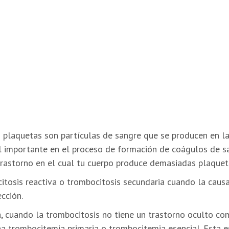
s plaquetas son partículas de sangre que se producen en 
 importante en el proceso de formación de coágulos de sa
trastorno en el cual tu cuerpo produce demasiadas plaquet
tosis reactiva o trombocitosis secundaria cuando la causa
cción.
, cuando la trombocitosis no tiene un trastorno oculto co
a trombocitemia primaria o trombocitemia esencial. Esta 