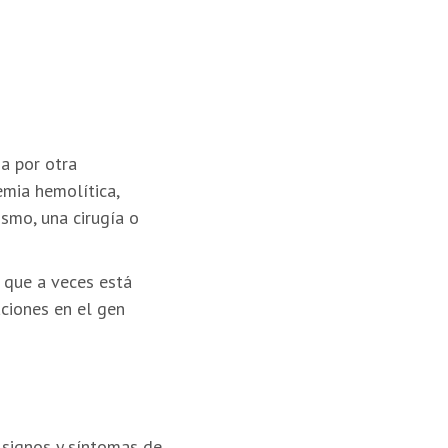
da por otra
emia hemolítica,
ismo, una cirugía o
a que a veces está
ciones en el gen
 signos y síntomas de