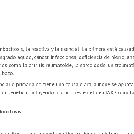
bocitosis, la reactiva y la esencial. La primera está causa
rado agudo, cáncer, infecciones, deficiencia de hierro, an
ios como la artritis reumatoide, la sarcoidosis, un traumat
l bazo.
ncial o primaria no tiene una causa clara, aunque se apunt
ón genética, incluyendo mutaciones en el gen JAK2 o muta
bocitosis
mbocitosis generalmente no tienen signos o síntomas. Los