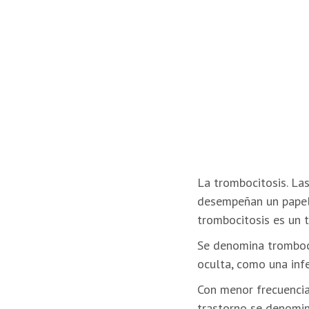
La trombocitosis. La
desempeñan un papel
trombocitosis es un 
Se denomina tromboci
oculta, como una infe
Con menor frecuencia
trastorno se denomin