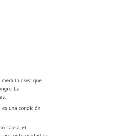
la médula ósea que
ngre. La
as.
 es una condición
mo causa, el
es una enfermedad de