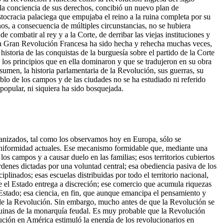
 la conciencia de sus derechos, concibió un nuevo plan de
istocracia palaciega que empujaba el reino a la ruina completa por su
nos, a consecuencia de múltiples circunstancias, no se hubiera
 combatir al rey y a la Corte, de derribar las viejas instituciones y
e la Gran Revolución Francesa ha sido hecha y rehecha muchas veces,
historia de las conquistas de la burguesía sobre el partido de la Corte
 los principios que en ella dominaron y que se tradujeron en su obra
esumen, la historia parlamentaria de la Revolución, sus guerras, su
eblo de los campos y de las ciudades no se ha estudiado ni referido
 popular, ni siquiera ha sido bosquejada.
él, era de escaso beneficio para el amo; se necesitaba, en fin, poner orden en la hacienda del Estado e impuestos de pago más fácil y más productivo. En resumen, se necesitaba lo que los economistas han llamado libertad de la industria y del comercio, pero que significaba, por una parte, liberar la industria de la vigilancia meticulosa y mortal del Estado, y por otra, obtener la libertad de explotación del trabajador, privado de libertades. Nada de uniones de oficio, de asociaciones gremiales, de jurandes3 , ni maestrías que puedan poner freno a la explotación del trabajador asalariado; nada de vigilancia del Estado que pueda molestar al industrial; nada de aduanas interiores ni de leyes prohibitivas. Libertad entera de comercio para los patrones y estricta prohibición de asociarse entre los trabajadores. “Dejar hacer” a unos, e impedir coaligarse a los otros. Tal fue el doble plan concebido por la burguesía. Así, en cuanto se presentó la ocasión de realizarlo, fuerte con su saber, con claridad en sus propósitos, habituada a los “negocios”, la burguesía no dudó en trabajar en el conjunto y sobre los detalles para implantar esos propósitos en la legislación; y trabajó con una energía tan consciente y sostenida que, por no haber concebido y elaborado un ideal en oposición al de los señores del Tercer Estado, el pueblo jamás había tenido. Sería injusto decir que la burguesía de 1789 fue guiada sólo por objetivos estrechamente egoístas. Si así hubiera sido, sus tareas no hubieran tenido éxito, porque siempre es necesaria una chispa de ideal para no fracasar en los grandes cambios. Los mejores representantes del Tercer Estado habían bebido, en efecto, en el manantial sublime de la filosofía del siglo xviii, que contenía en germen todas las grandes ideas que surgirían después. El espíritu eminentemente científico de esa filosofía, su carácter esencialmente moral, aun cuando se burlara de la moral convencional; su confianza en la inteligencia, la fuerza y la grandeza que podría tener el hombre libre cuando viviera rodeado de iguales; su odio a las instituciones despóticas; todo eso se hallaba en los revolucionarios de la época. ¿De dónde sino habrían sacado la fuerza de convicción y la generosidad de las que dieron pruebas en la lucha? También ha de reconocerse que entre los mismos que trabajaban más para realizar el programa de enriquecimiento de la burguesía, los había que creían con sinceridad en que el enriquecimiento de los particulares sería el mejor medio de enriquecer la nación en general, ¿no lo habían predicado así, con total convicción y con Smith a la cabeza, los mejores economistas? Pero por más elevadas que hayan sido las ideas abstractas de libertad, de igualdad, de progreso libre en que se inspiraban los hombres sinceros de la burguesía de 1789-1793, debemos juzgarlos por su programa práctico, por las aplicaciones de la teoría. ¿En qué hechos se t