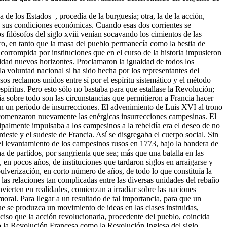
 de los Estados–, procedía de la burguesía; otra, la de la acción,
en sus condiciones económicas. Cuando esas dos corrientes se
filósofos del siglo xviii venían socavando los cimientos de las
lero, en tanto que la masa del pueblo permanecía como la bestia de
corrompida por instituciones que en el curso de la historia impusieron
nidad nuevos horizontes. Proclamaron la igualdad de todos los
 voluntad nacional si ha sido hecha por los representantes del
sos reclamos unidos entre sí por el espíritu sistemático y el método
spíritus. Pero esto sólo no bastaba para que estallase la Revolución;
ria sobre todo son las circunstancias que permitieron a Francia hacer
n un período de insurrecciones. El advenimiento de Luis XVI al trono
 comenzaron nuevamente las enérgicas insurrecciones campesinas. El
cipalmente impulsaba a los campesinos a la rebeldía era el deseo de no
deste y el sudeste de Francia. Así se disgregaba el cuerpo social. Sin
el levantamiento de los campesinos rusos en 1773, bajo la bandera de
 de partidos, por sangrienta que sea; más que una batalla en las
n pocos años, de instituciones que tardaron siglos en arraigarse y
pulverización, en corto número de años, de todo lo que constituía la
e las relaciones tan complicadas entre las diversas unidades del rebaño
vierten en realidades, comienzan a irradiar sobre las naciones
moral. Para llegar a un resultado de tal importancia, para que un
 se produzca un movimiento de ideas en las clases instruidas,
ciso que la acción revolucionaria, procedente del pueblo, coincida
to la Revolución Francesa como la Revolución Inglesa del siglo