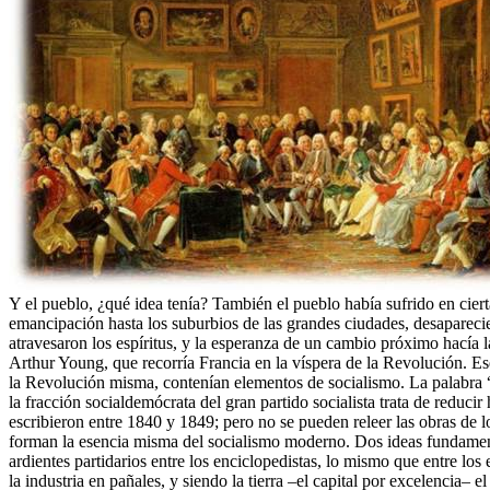
Y el pueblo, ¿qué idea tenía? También el pueblo había sufrido en cierta 
emancipación hasta los suburbios de las grandes ciudades, desaparecien
atravesaron los espíritus, y la esperanza de un cambio próximo hacía 
Arthur Young, que recorría Francia en la víspera de la Revolución. Es
la Revolución misma, contenían elementos de socialismo. La palabra “
la fracción socialdemócrata del gran partido socialista trata de redu
escribieron entre 1840 y 1849; pero no se pueden releer las obras de l
forman la esencia misma del socialismo moderno. Dos ideas fundament
ardientes partidarios entre los enciclopedistas, lo mismo que entre 
la industria en pañales, y siendo la tierra –el capital por excelencia– 