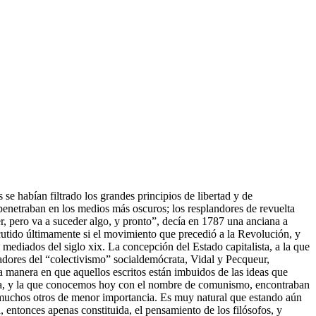
 se habían filtrado los grandes principios de libertad y de
 penetraban en los medios más oscuros; los resplandores de revuelta
r, pero va a suceder algo, y pronto”, decía en 1787 una anciana a
scutido últimamente si el movimiento que precedió a la Revolución, y
ediados del siglo xix. La concepción del Estado capitalista, a la que
dadores del “colectivismo” socialdemócrata, Vidal y Pecqueur,
la manera en que aquellos escritos están imbuidos de las ideas que
erra, y la que conocemos hoy con el nombre de comunismo, encontraban
y muchos otros de menor importancia. Es muy natural que estando aún
a, entonces apenas constituida, el pensamiento de los filósofos, y