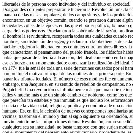
libertades de la persona como individuo y del individuo en sociedad.
Dos grandes corrientes prepararon e hicieron la Revolución: una, la cor
manaba de las masas populares, de los campesinos y de los proletario
encontraron en un objetivo común, cuando se prestaron durante algún 
sociedades cultas de la época, en las que el poder político, lo mismo q
carga de los poderosos. Proclamaron la soberanía de la razón, predica
al hombre la servidumbre, recuperaría todas sus cualidades cuando rec
hombres, sin distinción de origen, y reclamaron la obediencia de cada
pueblo; exigieron la libertad en los contratos entre hombres libres y l
que caracterizan el pensamiento del pueblo francés, los filósofos habí
había que pasar de la teoría a la acción, del ideal concebido en la ima
ese esfuerzo en un momento dado: comenzar la realización del ideal.
en 1774 fue la señal de toda una serie de motines causados por el h
hambre fue el motivo principal de los motines de la primera parte. En 
pagar los tributos feudales. El número de esos motines fue en aumento h
embargo, una Jacquerie, en su sentido de rebelión de campesinos, no 
Pugatcheff. Una revolución es infinitamente más que una serie de insu
calles y mucho más que un simple cambio de gobierno, como los que ll
que parecían tan estables y tan inmutables que incluso los reformadore
esencia de la vida social, religiosa, política y económica de una nació
humano. Es, en fin, la eclosión de nuevas concepciones igualitarias ac
vecinas, trastornan el mundo y dan al siglo siguiente su orientación, s
movimiento tome las proporciones de una Revolución, como sucedió en
cualquiera sea su intensidad; no basta tampoco con que surjan motines
con el movimiento del pensamiento revolucionario, procedente de las 