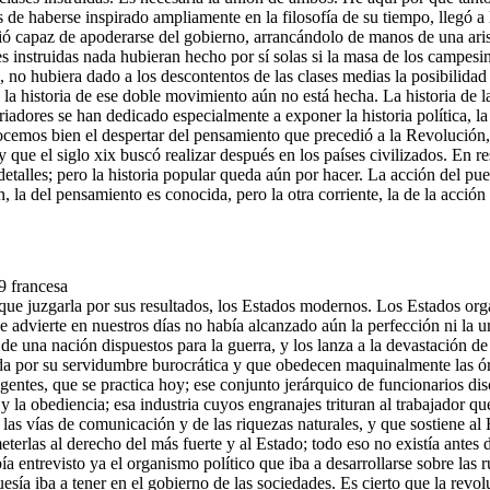
de haberse inspirado ampliamente en la filosofía de su tiempo, llegó a
sintió capaz de apoderarse del gobierno, arrancándolo de manos de una ar
ses instruidas nada hubieran hecho por sí solas si la masa de los campesi
o hubiera dado a los descontentos de las clases medias la posibilidad de
 la historia de ese doble movimiento aún no está hecha. La historia d
riadores se han dedicado especialmente a exponer la historia política, la 
nocemos bien el despertar del pensamiento que precedió a la Revolución,
 que el siglo xix buscó realizar después en los países civilizados. En r
detalles; pero la historia popular queda aún por hacer. La acción del pu
 la del pensamiento es conocida, pero la otra corriente, la de la acción
umbres, como en las nacientes repúblicas de América; pero quería también el gobierno para las clases poseedoras. Sin ser atea, la burguesía era librepensadora, pero de ninguna manera detestaba el culto católico; lo que detestaba era la Iglesia, con su jerarquía, sus obispos, que hacían causa común con los príncipes, y a sus curas, convertidos en dóciles instrumentos en manos de los nobles. La burguesía de 1789 comprendía que en Francia había llegado el momento –como había llegado ciento cuarenta años antes en Inglaterra–, en el que el Tercer Estado iba a recoger el poder que caía de manos de la monarquía, y sabía lo que quería hacer con él. Su ideal consistía en dar a Francia una constitución modelada sobre la constitución inglesa; quería reducir al rey al simple papel de funcionario registrador, poder ponderador a veces, pero encargado principalmente de representar simbólicamente la unidad nacional. En cuanto al verdadero poder, elegido, había de ser entregado a un parlamento en el que la burguesía instruida, representando la parte activa y pensante de la nación, dominaría al resto. Al mismo tiempo se proponía abolir los poderes locales o parciales que constituían otras tantas unidades autónomas en el Estado; concentrar toda la potencia gubernamental en manos de un ejecutivo central, estrictamente vigilado por el Parlamento, estrictamente obedecido en el Estado, y que lo englobase todo: impuestos, tribunales, policía, fuerza militar, escuelas, vigilancia policíaca, dirección general del comercio, ¡todo!; proclamar la libertad completa de las transacciones comerciales, dando al mismo tiempo carta blanca a las empresas industriales para la explotación de las riquezas naturales, lo mismo que a los trabajadores, a merced en lo sucesivo de quien quisiera darles trabajo. Todo debía ponerse bajo la intervención del Estado, que favorecería el enriquecimiento de los particulares y la acumulación de grandes fortunas, condiciones a las que la burguesía de la época atribuía necesariamente gran importancia, ya que la misma convocatoria de los Estados Generales tuvo por finalidad hacer frente a la ruina financiera del Estado. Desde el punto de vista económico, el pensamiento de los hombres del Tercer Estado no era menos preciso. La burguesía francesa había leído y estudiado a Turgot y Adam Smith, los creadores de la economía política; sabía que sus teorías habían sido ya aplicadas y envidiaba a sus vecinos, los burgueses del otro lado del Canal de la Mancha, su poderosa organización económica, así como les envidiaba su poder político; aspiraba a la apropiación de las tierras por la grande y pequeña burguesía, y a la explotación de las riquezas del suelo, hasta entonces improductivo en poder de los nobles y del clero, teniendo en esto por aliados a los pequeños burgueses rurales, ya fuertes en los pueblos aun antes de que la Revolución multiplicase su número; ya entreveía el desarrollo rápido de la industria y la producción en masa de las mercancías con ayuda de las máquinas, el comercio exterior y la exportación de los productos industriales al otro lado de los océanos: los mercados de Oriente, las grandes empresas y las fortunas colosales. La burguesía comprendía que, para llegar a su ideal, ante todo debía romper los lazos que retenían al campesino en su aldea; le convenía que estuviera libre de abandonar su cabaña e incluso obligado a emigrar a las ciudades en busca de trabajo, para que, cambiando de patrón, aportara dinero a la industria en lugar del tributo que antes pagaba al señor, el que, aun siendo muy oneroso para 