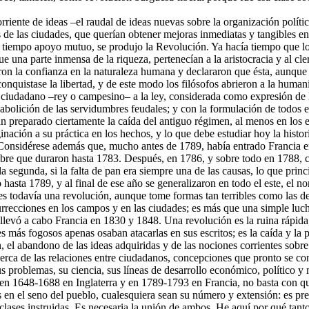
riente de ideas –el raudal de ideas nuevas sobre la organización política
s de las ciudades, que querían obtener mejoras inmediatas y tangibles 
tiempo apoyo mutuo, se produjo la Revolución. Ya hacía tiempo que los 
ue una parte inmensa de la riqueza, pertenecían a la aristocracia y al c
ron la confianza en la naturaleza humana y declararon que ésta, aunque 
onquistase la libertad, y de este modo los filósofos abrieron a la huma
 ciudadano –rey o campesino– a la ley, considerada como expresión de la
a abolición de las servidumbres feudales; y con la formulación de todos e
an preparado ciertamente la caída del antiguo régimen, al menos en los e
ginación a su práctica en los hechos, y lo que debe estudiar hoy la histo
 Considérese además que, mucho antes de 1789, había entrado Francia e
ambre que duraron hasta 1783. Después, en 1786, y sobre todo en 1788,
la segunda, si la falta de pan era siempre una de las causas, lo que prin
asta 1789, y al final de ese año se generalizaron en todo el este, el nor
es todavía una revolución, aunque tome formas tan terribles como las d
rrecciones en los campos y en las ciudades; es más que una simple lucha
evó a cabo Francia en 1830 y 1848. Una revolución es la ruina rápida, e
s más fogosos apenas osaban atacarlas en sus escritos; es la caída y la 
n, el abandono de las ideas adquiridas y de las nociones corrientes sobr
erca de las relaciones entre ciudadanos, concepciones que pronto se con
us problemas, su ciencia, sus líneas de desarrollo económico, político y 
 1648-1688 en Inglaterra y en 1789-1793 en Francia, no basta con que
 en el seno del pueblo, cualesquiera sean su número y extensión: es pre
clases instruidas. Es necesaria la unión de ambos. He aquí por qué tan