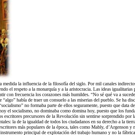
medida la influencia de la filosofía del siglo. Por mil canales indirectos
do el respeto a la monarquía y a la aristocracia. Las ideas igualitarias
latir con frecuencia los corazones más humildes. “No sé qué va a sucede
e “algo” había de traer un consuelo a las miserias del pueblo. Se ha di
socialismo” no formaba parte de ellos seguramente, puesto que data de m
cir hoy el socialismo, no dominaba como domina hoy, puesto que los fun
os escritores precursores de la Revolución sin sentirse sorprendido por 
ales: la de la igualdad de todos los ciudadanos en su derecho a la ti
los escritores más populares de la época, tales como Mably, d’Argenson 
el instrumento principal de explotación del trabajo humano y no la fábric