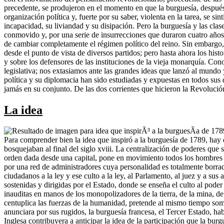
precedente, se produjeron en el momento en que la burguesía, después 
organización política y, fuerte por su saber, violenta en la tarea, se 
incapacidad, su liviandad y su disipación. Pero la burguesía y las cla
conmovido y, por una serie de insurrecciones que duraron cuatro años, n
de cambiar completamente el régimen político del reino. Sin embargo,
desde el punto de vista de diversos partidos; pero hasta ahora los histo
y sobre los defensores de las instituciones de la vieja monarquía. Co
legislativa; nos extasiamos ante las grandes ideas que lanzó al mundo y
política y su diplomacia han sido estudiadas y expuestas en todos sus 
jamás en su conjunto. De las dos corrientes que hicieron la Revolución,
La idea
Para comprender bien la idea que inspiró a la burguesía de 1789, hay que juzgarla por sus resultados, los Estados modernos. Los Estados organizados, tal como los observamos hoy en Europa, sólo se bosquejaban al final del siglo xviii. La centralización de poderes que se advierte en nuestros días no había alcanzado aún la perfección ni la uniformidad actuales. Ese mecanismo formidable que, mediante una orden dada desde una capital, pone en movimiento todos los hombres de una nación dispuestos para la guerra, y los lanza a la devastación de los campos y a causar duelo en las familias; esos territorios cubiertos por una red de administradores cuya personalidad es totalmente borrada por su servidumbre burocrática y que obedecen maquinalmente las órdenes dictadas por una voluntad central; esa obediencia pasiva de los ciudadanos a la ley y ese culto a la ley, al Parlamento, al juez y a sus agentes, que se practica hoy; ese conjunto jerárquico de funcionarios disciplinados; esas escuelas distribuidas por todo el territorio nacional, sostenidas y dirigidas por el Estado, donde se enseña el culto al poder y la obediencia; esa industria cuyos engranajes trituran al trabajador que el Estado entrega a discreción; ese comercio que acumula riquezas inauditas en manos de los monopolizadores de la tierra, de la mina, de las vías de comunicación y de las riquezas naturales, y que sostiene al Estado; esa ciencia, en fin, que aunque emancipa el pensamiento y centuplica las fuerzas de la humanidad, pretende al mismo tiempo someterlas al derecho del más fuerte y al Estado; todo eso no existía antes de la Revolución. Sin embargo, mucho antes de que la Revolución se anunciara por sus rugidos, la burguesía francesa, el Tercer Estado, había entrevisto ya el organismo político que iba a desarrollarse sobre las ruinas de la monarquía feudal. Es muy probable que la Revolución Inglesa contribuyera a anticipar la idea de la participación que la burguesía iba a tener en el gobierno de las sociedades. Es cierto que la revolución en América estimuló la energía de los revolucionarios en Francia; pero también lo es que desde el principio del siglo xviii y por los trabajos de Humé, Hobbes, Montesquieu, Rousseau, Voltaire, Mably, D’Argenson, etcétera, el estudio del Estado y de la constitución de las sociedades cultas, fundadas sobre la elección de representantes, se había convertido en el estudio favorito, al que Turgot y Adam Smith unieron el de las cuestiones económicas y el de la significación de la propiedad en la constitución política del Estado. He aquí por qué, mucho antes de que la Revolución estallara, ya fue entrevisto y expuesto el ideal de un Estado centralizado y bien ordenado, gobernado por las clases poseedoras de propiedades territoriales o industriales o dedicadas a las profesiones liberales, y hecho público en numerosos libros y folletos, de donde los hombres activos de la Revolución sacaron después su inspiración y su energía razonada. Es por esto que la burguesía francesa, en el momento de entrar, en 1789, en el período revolucionario, sabía bien lo que quería. Ciertamente no era republicana –¿lo es hoy?–, pero estaba harta del poder arbitrario del rey, del gobierno, de los príncipes y de la Corte, de los privilegios de los nobles que monopolizaban los mejores puestos en el gobierno, sin saber nada más que saquear al Estado, como saqueaban sus inmensas propiedades sin valorizarlas. Era republicana sólo en sus sentimientos y quería la sencillez republicana en las cost