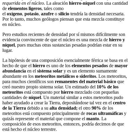
requerida en el núcleo
. La aleación
hierro-níquel
con una cantidad
de
elementos ligeros
, tales como
el
oxígeno
,
potasio
,
azufre
o
silicio
tendría la densidad necesaria.
Por lo tanto, muchos geólogos piensan que esta mezcla constituye
en núcleo.
Pero estudios recientes de densidad por sí mismos difícilmente son
evidencia convincente de que el núcleo es una mezcla de
hierro y
níquel
, pues muchas otras sustancias pesadas podrían estar en su
lugar.
La hipótesis de una composición esencialmente férrica se basa en el
hecho de que el
hierro
es uno de los
elementos pesados
de
mayor
abundancia
en el
sistema solar
y es un elemento sumamente
abundante en los
meteoritos metálicos o sideritos
. Los meteoritos,
para muchos científicos son
remanentes del material básico
que
creó nuestro propio sistema solar. Un estimado del
10% de los
meteoritos
está compuesto por
hierro
mezclado con pequeñas
cantidades de
níquel
. Un material similar a estos meteoritos pudo
haber ayudado a crear la Tierra, depositándose tal vez en el
centro
de la Tierra
debido a su
alta densidad;
el otro
90%
de los
meteoritos está compuesto principalmente de
rocas ultramáficas
y
quizás represente el material que compone el
manto
. La
composición de esos meteoritos, entonces, podría decirnos de que
está hecho el núcleo terrestre.