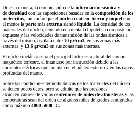
De esta manera, la combinación de la
información sísmica
y
de
densidad
con las suposiciones basadas en la
composición de los
meteoritos
, indicarían que el
núcleo
contiene
hierro y níquel
con
al menos la
parte
más
externa
siendo
líquida
. La densidad de los
materiales del núcleo, teniendo en cuenta la hipotética composición
expuesta y las velocidades de transmisión de las ondas sísmicas a
través del mismo, oscilará entre
10 gr/cm3
, en sus zonas más
externas, y
13.6 gr/cm3
en sus zonas más internas.
El núcleo metálico sería el principal factor estructural del campo
magnético terrestre, al imantarse por instrucción debido a las
corrientes eléctricas que circulan en el núcleo externo y en las capas
profundas del manto.
Sobre las condiciones termodinámicas de los materiales del núcleo
se tienen pocos datos, pero se admite que las presiones
alcancen valores de varios
centenares de miles de atmósferas
y las
temperaturas sean del orden de algunos miles de grados centígrados,
como máximo
4000-5000 °C
.