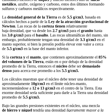
metálico
, azufre, oxígeno y carbono, estos dos últimos formando
sulfuros y carburos metálicos respectivamente.
La
densidad general de la Tierra
es de
5.5 g/cm3
, basada en
cálculos hechos a partir de la
Ley de la atracción gravitacional de
Newton
. Las rocas de la
corteza tienen
relativamente
baja densidad, que va desde los
2.7 g/cm3
para el
granito
hasta
los
3.0 g/cm3
para el
basalto
. Las rocas ultramáficas del manto, sin
embargo, probablemente tengan una densidad de
3.3 g/cm3
en el
manto superior, si bien la presión podría elevar este valor a cerca
de
5.5 g/cm3
en la base del manto inferior.
Si la
corteza y
el
manto
, que contienen aproximadamente el
85%
del volumen de la Tierra
, están en o por debajo de la densidad
promedio de la Tierra, entonces el
núcleo
debe ser
demasiado
denso
para acerca ese promedio a los
5.5 g/cm3.
Los cálculos muestran que el núcleo debe tener una densidad de
aproximadamente
10g/cm3
en el límite núcleo-manto,
incrementándose a
12 o 13 g/cm3
en el centro de la Tierra. Esta
enorme densidad sería suficiente para darle a la Tierra una densidad
promedio de
5.5 g/cm3.
Bajo las grandes presiones existentes en el núcleo, una mezcla
de hierro y níquel
tendría una densidad
ligeramente mayor a la