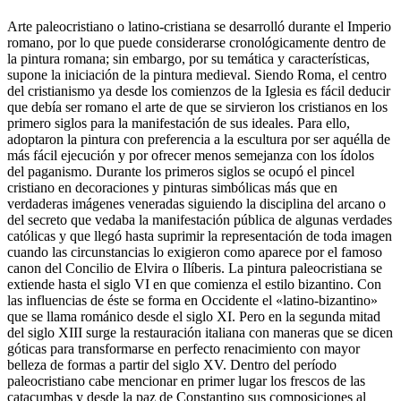
Arte paleocristiano o latino-cristiana se desarrolló durante el Imperio
romano, por lo que puede considerarse cronológicamente dentro de
la pintura romana; sin embargo, por su temática y características,
supone la iniciación de la pintura medieval. Siendo Roma, el centro
del cristianismo ya desde los comienzos de la Iglesia es fácil deducir
que debía ser romano el arte de que se sirvieron los cristianos en los
primero siglos para la manifestación de sus ideales. Para ello,
adoptaron la pintura con preferencia a la escultura por ser aquélla de
más fácil ejecución y por ofrecer menos semejanza con los ídolos
del paganismo. Durante los primeros siglos se ocupó el pincel
cristiano en decoraciones y pinturas simbólicas más que en
verdaderas imágenes veneradas siguiendo la disciplina del arcano o
del secreto que vedaba la manifestación pública de algunas verdades
católicas y que llegó hasta suprimir la representación de toda imagen
cuando las circunstancias lo exigieron como aparece por el famoso
canon del Concilio de Elvira o Ilíberis. La pintura paleocristiana se
extiende hasta el siglo VI en que comienza el estilo bizantino. Con
las influencias de éste se forma en Occidente el «latino-bizantino»
que se llama románico desde el siglo XI. Pero en la segunda mitad
del siglo XIII surge la restauración italiana con maneras que se dicen
góticas para transformarse en perfecto renacimiento con mayor
belleza de formas a partir del siglo XV. Dentro del período
paleocristiano cabe mencionar en primer lugar los frescos de las
catacumbas y desde la paz de Constantino sus composiciones al