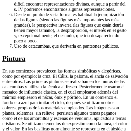
difícil encontrar representaciones divinas, aunque a partir del
s. IV podremos encontrarnos algunas representaciones.
Desde un punto de vista formal es habitual la jerarquización
de las figuras (siendo las figuras más importantes las más
grandes), la perspectiva inversa (las figuras que están detrás
tienen mayor tamaño), la desproporción, el interés en el gesto
y, excepcionalmente, el desnudo, que iría desapareciendo
poco a poco.
Uso de catacumbas, que derivaría en panteones públicos.
Pintura
En sus comienzos prevalecen las formas simbólicas y alegóricas,
como por ejemplo: la cruz, El Cáliz, la paloma, el ancla de salvación
entre otros. Las primeras pinturas se realizaban en los muros de las
catacumbas y utilizan la técnica al fresco. Posteriormente usaron el
mosaico de influencia clásica, en el cual emplearon además del
mármol emplearon el nácar, ónix y pórfido. En un comienzo el
fondo era azul para imitar el cielo, después se utilizaron otros
colores, propios de los materiales empleados. Las imágenes son
planas, solemnes, sin relieve, persisten algunos temas paganos,
como el de los amorcillos y escenas de vendimia, aplicados a temas
cristianos. Se utilizan elementos de expresión como la línea, el color
y el valor. En las basílicas normalmente se representa en el ábside a