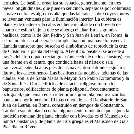
termales. La basílica organiza su espacio, generalmente, en tres
naves longitudinales, que pueden ser cinco, separadas por columnas;
la nave central es algo más alta que las laterales, sobre cuyos muros
se levantan ventanas para la iluminación interior. La cubierta es
plana y de madera y la cabecera tiene un ábside con bóveda de
cuarto de esfera bajo la que se alberga el altar. En las grandes
basílicas, como la de San Pedro y San Juan de Letrán, en Roma, la
estructura de su cabecera se completaba con una nave transversal
llamada transepto que buscaba el simbolismo de reproducir la cruz
de Cristo en la planta del templo. Al edificio basilical se accede a
través del atrio o patio rectangular (antecedente de los claustros), con
una fuente en el centro, que conducía hasta el nártex o sala
transversal, situada a los pies de las naves, desde donde seguían la
liturgia los catecúmenos. Las basílicas más notables, además de las
citadas, son la de Santa María la Mayor, San Pablo Extramuros y la
de Santa Inés. Otros edificios de carácter religioso fueron los
baptisterios, edificaciones de planta poligonal, frecuentemente
octogonal, que tenían en su interior una gran pila para realizar los
bautismos por inmersión. El más conocido es el Baptisterio de San
Juan de Letrán, en Roma, construido en tiempos de Constantino.
También son de planta central algunos enterramientos que siguen la
tradición romana; de planta circular con bóvedas es el Mausoleo de
Santa Constanza y de planta de cruz griega es el Mausoleo de Gala
Placidia en Rávena