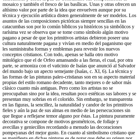
mosaico y también el fresco de las basílicas. Unas y otras ofrecen un
altísimo valor por parte de la idea que envuelven aunque por su
técnica y ejecución artística disten generalmente de ser modelos. Los
asuntos de las composiciones pictóricas siempre sencillas en las
catacumbas son por lo común bíblicos ya históricos ya simbólicos y
rarísima vez se observa que se tome como símbolo algún motivo
pagano a pesar de que los primitivos artistas debieron poseer una
cultura naturalmente pagana y vivían en medio del paganismo que
les suministraba formas y emblemas para revestir los nuevos
conceptos cristianos. Con todo, apenas se halla otro motivo
mitológico que el de Orfeo amansando a las fieras, el cual, por otra
parte, se armoniza con el vaticinio de Isaías que anunció al Salvador
del mundo bajo un apecto semejante (Isaías, c. XI, 6). La técnica y
las formas de las pinturas paleo-cristianas son en su aspecto material
propias del estilo romano decadente, tanto mejores o de sabor más
clásico cuanto más antiguas. Pero como los artistas no se
preocupaban sino por la idea, resultan poco estéticas sus labores y se
presentan muy sobrias en el colorido. Sin embargo, se transparenta
en las figuras, la sencillez, la naturalidad y candor de los primitivos
fieles y aún la paz de sus almas en medio de las persecuciones sin
que llegue a reflejarse temor alguno por éstas. La pintura puramente
decorativa se compone de motivos geométricos, de follaje y
avecillas y geniecillos recordando a menudo las decoraciones
pompeyanas del mejor gusto. En cuanto al simbolismo cristiano que
se manifiesta en dichas pinturas es de notar que debe su origen por