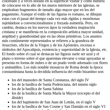
coloreado y a veces dorado en la superficie visible y como hubiera
de colocarse en lo alto de los muros interiores de las iglesias, se
empleaban fragmentos de tamaño algo mayor que en los del
paganismo. Aunque el estilo de las figuras es romano, se dibujan
estas con el pasar del tiempo cada vez más rígidas y monótonas
sujetándose a convencionalismos y forzada asimetría. Pero, en
cambio, deataca en los nuevos tipos la verdadera inspiración
cristiana y se manifiesta en la composición artística mayor unidad,
amplitud y grandiosidad que en las obras primitivas. Los asuntos
más comúnmente representados se refieren a la grandeza de
Jesucristo, oficios de la Virgen y de los Apóstoles, escenas o
símbolos del Apocalipsis, existencia y superioridad de la Iglesia, etc.
El fondo sobre el cual se destacan las figuras suele ser azul y el
plano o terreno sobre el que aparentan elevarse o estar apoyadas se
presenta en forma de nubes o de un prado verde adornado con flores
y animalillos. Los más notable mosaicos de Roma desde la época
constantiniana hasta la decidida influencia del estilo bizantino son:
los del mausoleo de Santa Constanza, del siglo IV
los de la basílica de Santa Pudenciana, del mismo siglo
los de la basílica de Santa Sabina
los de la basílica de Santa María la Mayor (excepto el del
ábside)
los del baptisterio de San Juan de Letrán, en el siglo V
los de la basílica de San Cosme y San Damián en el siglo VI