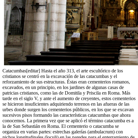
Catacumbas[editar] Hasta el año 313, el arte escultórico de los
cristianos se centró en la excavación de las catacumbas y el
reforzamiento de sus estructuras. Éstas eran cementerios romanos,
excavados, en un principio, en los jardines de algunas casas de
patricias cristianos, como las de Domitila y Priscila en Roma. Más
tarde en el siglo V, y ante el aumento de creyentes, estos cementerios
se hicieron insuficientes adquiriendo terrenos en las afueras de las
urbes donde surgen los cementerios públicos, en los que se excavan
sucesivos pisos formando las características catacumbas que ahora
conocemos. La primera vez que se aplicó el término catacumba es a
la de San Sebastián en Roma. El cementerio o catacumba se
organiza en varias partes: estrechas galerías (ambulacrum) con
nichos longitudinales (loculi) en las paredes para el enterramiento de