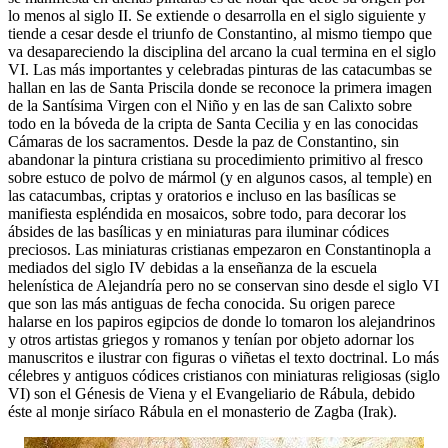
lo menos al siglo II. Se extiende o desarrolla en el siglo siguiente y
tiende a cesar desde el triunfo de Constantino, al mismo tiempo que
va desapareciendo la disciplina del arcano la cual termina en el siglo
VI. Las más importantes y celebradas pinturas de las catacumbas se
hallan en las de Santa Priscila donde se reconoce la primera imagen
de la Santísima Virgen con el Niño y en las de san Calixto sobre
todo en la bóveda de la cripta de Santa Cecilia y en las conocidas
Cámaras de los sacramentos. Desde la paz de Constantino, sin
abandonar la pintura cristiana su procedimiento primitivo al fresco
sobre estuco de polvo de mármol (y en algunos casos, al temple) en
las catacumbas, criptas y oratorios e incluso en las basílicas se
manifiesta espléndida en mosaicos, sobre todo, para decorar los
ábsides de las basílicas y en miniaturas para iluminar códices
preciosos. Las miniaturas cristianas empezaron en Constantinopla a
mediados del siglo IV debidas a la enseñanza de la escuela
helenística de Alejandría pero no se conservan sino desde el siglo VI
que son las más antiguas de fecha conocida. Su origen parece
halarse en los papiros egipcios de donde lo tomaron los alejandrinos
y otros artistas griegos y romanos y tenían por objeto adornar los
manuscritos e ilustrar con figuras o viñetas el texto doctrinal. Lo más
célebres y antiguos códices cristianos con miniaturas religiosas (siglo
VI) son el Génesis de Viena y el Evangeliario de Rábula, debido
éste al monje siríaco Rábula en el monasterio de Zagba (Irak).