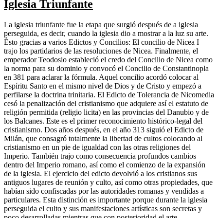
Iglesia Triunfante
La iglesia triunfante fue la etapa que surgió después de a iglesia
perseguida, es decir, cuando la iglesia dio a mostrar a la luz su arte.
Ésto gracias a varios Edictos y Concilios: El concilio de Nicea I
trajo los partidarios de las resoluciones de Nicea. Finalmente, el
emperador Teodosio estableció el credo del Concilio de Nicea como
la norma para su dominio y convocó el Concilio de Constantinopla
en 381 para aclarar la fórmula. Aquel concilio acordó colocar al
Espíritu Santo en el mismo nivel de Dios y de Cristo y empezó a
perfilarse la doctrina trinitaria. El Edicto de Tolerancia de Nicomedia
cesó la penalización del cristianismo que adquiere así el estatuto de
religión permitida (religio licita) en las provincias del Danubio y de
los Balcanes. Este es el primer reconocimiento histórico-legal del
cristianismo. Dos años después, en el año 313 siguió el Edicto de
Milán, que consagró totalmente la libertad de cultos colocando al
cristianismo en un pie de igualdad con las otras religiones del
Imperio. También trajo como consecuencia profundos cambios
dentro del Imperio romano, así como el comienzo de la expansión
de la iglesia. El ejercicio del edicto devolvió a los cristianos sus
antiguos lugares de reunión y culto, así como otras propiedades, que
habían sido confiscadas por las autoridades romanas y vendidas a
particulares. Esta distinción es importante porque durante la iglesia
perseguida el culto y sus manifestaciones artísticas son secretas y
poco desarrolladas mientras que con posterioridad el arte