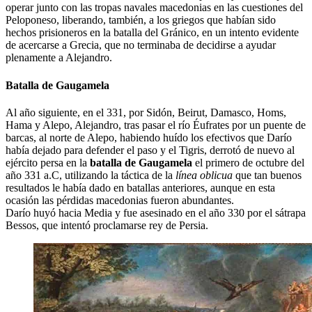
operar junto con las tropas navales macedonias en las cuestiones del
Peloponeso, liberando, también, a los griegos que habían sido
hechos prisioneros en la batalla del Gránico, en un intento evidente
de acercarse a Grecia, que no terminaba de decidirse a ayudar
plenamente a Alejandro.
Batalla de Gaugamela
Al año siguiente, en el 331, por Sidón, Beirut, Damasco, Homs,
Hama y Alepo, Alejandro, tras pasar el río Éufrates por un puente de
barcas, al norte de Alepo, habiendo huído los efectivos que Darío
había dejado para defender el paso y el Tigris, derrotó de nuevo al
ejército persa en la
batalla de Gaugamela
el primero de octubre del
año 331 a.C, utilizando la táctica de la
línea oblicua
que tan buenos
resultados le había dado en batallas anteriores, aunque en esta
ocasión las pérdidas macedonias fueron abundantes.
Darío huyó hacia Media y fue asesinado en el año 330 por el sátrapa
Bessos, que intentó proclamarse rey de Persia.