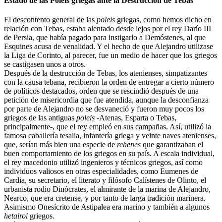
Estado de las Poleis griegas ante la Destrucción de Tebas
El descontento general de las
poleis
griegas, como hemos dicho en
relación con Tebas, estaba alentado desde lejos por el rey Darío III
de Persia, que había pagado para instigarlo a Demóstenes, al que
Esquines acusa de venalidad. Y el hecho de que Alejandro utilizase
la Liga de Corinto, al parecer, fue un medio de hacer que los griegos
se castigasen unos a otros.
Después de la destrucción de Tebas, los atenienses, simpatizantes
con la causa tebana, recibieron la orden de entregar a cierto número
de políticos destacados, orden que se rescindió después de una
petición de misericordia que fue atendida, aunque la desconfianza
por parte de Alejandro no se desvaneció y fueron muy pocos los
griegos de las antiguas
poleis
-Atenas, Esparta o Tebas,
principalmente-, que el rey empleó en sus campañas. Así, utilizó la
famosa caballería tesalia, infantería griega y veinte naves atenienses,
que, serían más bien una especie de
rehenes
que garantizaban el
buen comportamiento de los griegos en su país. A escala individual,
el rey macedonio utilizó ingenieros y técnicos griegos, así como
individuos valiosos en otras especialidades, como Eumenes de
Cardia, su secretario, el literato y filósofo Calístenes de Olinto, el
urbanista rodio Dinócrates, el almirante de la marina de Alejandro,
Nearco, que era cretense, y por tanto de larga tradición marinera.
Asimismo Onesícrito de Astipalea era marino y también a algunos
hetairoi
griegos.