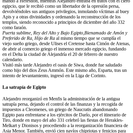
mando a Hefestion, mientras Alejandro entraba en tratos con el clero
egipcio, que le recibió como un libertador de la opresión persa,
devolviéndoles sus antiguos privilegios, inmolando víctimas al buey
Apis y a otras divinidades y ordenando la reconstrucción de los
templos, siendo reconocido a principios de diciembre del año 332
como faraón.
Puerta sublime, Rey del Alto y Bajo Egipto,Bienamado de Amón y
Preferido de Ra, Hijo de Ra
al mismo tiempo que se cumplía el
viejo sueño griego, desde Ulises el Cretense hasta Cimón de Atenas,
de abrir al comercio griego el inmenso mercado egipcio, fundando
en el Delta la ciudad de Alejandría el 20 de febrero de nuestro
calendario.
Visitó más tarde Alejandro el oasis de Siwa, donde fue saludado
como hijo del dios Zeus Ammón. Este mismo año, Esparta, tras un
intento de levantamiento, ingresó en la Liga de Corinto.
La satrapía de Egipto
Alejandro reorganizó en Menfis la administración de la antigua
satrapía persa, dejando el control de las finanzas y la recogida de
impuestos a Cleomenes, un griego de Naucratis abandonando
Egipto para enfrentarse a los ejércitos de Darío, por el itinerario de
Tiro, donde en mayo del año 331 celebró las fiestas de Herakles-
Melkart y Dionisos y procediendo a la reorganización financiera de
Asia Menor. También, envió cien navíos chipriotas y fenicios para