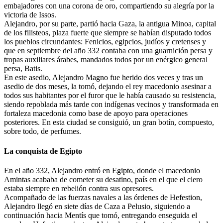
embajadores con una corona de oro, compartiendo su alegría por la
victoria de Issos.
Alejandro, por su parte, partió hacia Gaza, la antigua Minoa, capital
de los filisteos, plaza fuerte que siempre se habían disputado todos
los pueblos circundantes: Fenicios, egipcios, judíos y cretenses y
que en septiembre del año 332 contaba con una guarnición persa y
tropas auxiliares árabes, mandados todos por un enérgico general
persa, Batis.
En este asedio, Alejandro Magno fue herido dos veces y tras un
asedio de dos meses, la tomó, dejando el rey macedonio asesinar a
todos sus habitantes por el furor que le había causado su resistencia,
siendo repoblada más tarde con indígenas vecinos y transformada en
fortaleza macedonia como base de apoyo para operaciones
posteriores. En esta ciudad se consiguió, un gran botín, compuesto,
sobre todo, de perfumes.
La conquista de Egipto
En el año 332, Alejandro entró en Egipto, donde el macedonio
Amintas acababa de cometer su desatino, país en el que el clero
estaba siempre en rebelión contra sus opresores.
Acompañado de las fuerzas navales a las órdenes de Hefestion,
Alejandro llegó en siete días de Caza a Pelusio, siguiendo a
continuación hacia Mentís que tomó, entregando enseguida el