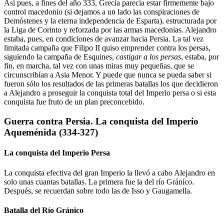
Así pues, a fines del año 333, Grecia parecía estar firmemente bajo
control macedonio (si dejamos a un lado las conspiraciones de
Demóstenes y la eterna independencia de Esparta), estructurada por
la Liga de Corinto y reforzada por las armas macedonias. Alejandro
estaba, pues, en condiciones de avanzar hacia Persia. La tal vez
limitada campaña que Filipo II quiso emprender contra los persas,
siguiendo la campaña de Esquines,
castigar a los persas
, estaba, por
fin, en marcha, tal vez con unas miras muy pequeñas, que se
circunscribían a Asia Menor. Y puede que nunca se pueda saber si
fueron sólo los resultados de las primeras batallas los que decidieron
a Alejandro a proseguir la conquista total del Imperio persa o si esta
conquista fue fruto de un plan preconcebido.
Guerra contra Persia. La conquista del Imperio
Aqueménida (334-327)
La conquista del Imperio Persa
La conquista efectiva del gran Imperio la llevó a cabo Alejandro en
solo unas cuantas batallas. La primera fue la del río Gráníco.
Después, se recuerdan sobre todo las de Isso y Gaugamella.
Batalla del Río Gránico