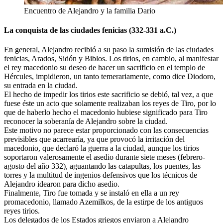
Encuentro de Alejandro y la familia Dario
La conquista de las ciudades fenicias (332-331 a.C.)
En general, Alejandro recibió a su paso la sumisión de las ciudades
fenicias, Arados, Sidón y Biblos. Los tirios, en cambio, al manifestar
el rey macedonio su deseo de hacer un sacrificio en el templo de
Hércules, impidieron, un tanto temerariamente, como dice Diodoro,
su entrada en la ciudad.
El hecho de impedir los tirios este sacrificio se debió, tal vez, a que
fuese éste un acto que solamente realizaban los reyes de Tiro, por lo
que de haberlo hecho el macedonio hubiese significado para Tiro
reconocer la soberanía de Alejandro sobre la ciudad.
Este motivo no parece estar proporcionado con las consecuencias
previsibles que acarrearía, ya que provocó la irritación del
macedonio, que declaró la guerra a la ciudad, aunque los tirios
soportaron valerosamente el asedio durante siete meses (febrero-
agosto del año 332), aguantando las catapultas, los puentes, las
torres y la multitud de ingenios defensivos que los técnicos de
Alejandro idearon para dicho asedio.
Finalmente, Tiro fue tomada y se instaló en ella a un rey
promacedonio, llamado Azemilkos, de la estirpe de los antiguos
reyes tirios.
Los delegados de los Estados griegos enviaron a Alejandro