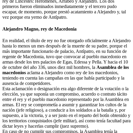
rey de Lincestes: Herómenes, Arrabeo y Alejandro. Los dos
primeros fueron eliminados inmediatamente y el tercero pudo
escapar, de momento, porque prestó acatamiento a Alejandro y, tal
vez porque era yerno de Antípatro.
Alejandro Magno, rey de Macedonia
En realidad, el título de rey no fue otorgado oficialmente a Alejandro
hasta lo menos un mes después de la muerte de su padre, porque el
más importante funcionario de palacio, Antípatro, en su función de
regente de Macedonia, tuvo que convocar al pueblo macedonio en
armas desde los tres palacios de Egas, Edessa y Pella. Y hacia el 10
de octubre del año 336, unos diez mil hombres, la
Asamblea de los
macedonios
aclama a Alejandro como rey de los macedonios,
teniendo en cuenta las campañas en las que había participado y la
ausencia de competidores.
Esta aclamación o designación era algo diferente de la votación o la
elección, ya que suponía un compromiso, acuerdo o contrato tácito
entre el rey y el pueblo macedonio representado por la Asamblea en
armas. El rey se comprometía a asumir y garantizar los cultos de la
nación (jefe religioso), a conducir a los soldados a la batalla y, por
supuesto, a la victoria, y a ser justo en el reparto del botín obtenido y
los territorios conquistados (jefe militar), así como tenía facultad para
dictar leyes y hacerlas cumplir (juez supremo).
En caso de no cumplir sus compromisos, la Asamblea tenía la