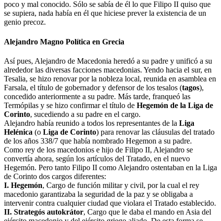
poco y mal conocido. Sólo se sabía de él lo que Filipo II quiso que
se supiera, nada había en él que hiciese prever la existencia de un
genio precoz.
Alejandro Magno Política en Grecia
Así pues, Alejandro de Macedonia heredó a su padre y unificó a su
alrededor las diversas facciones macedonias. Yendo hacia el sur, en
Tesalia, se hizo renovar por la nobleza local, reunida en asamblea en
Farsala, el título de gobernador y defensor de los tesalos (
tagos
),
concedido anteriormente a su padre. Más tarde, franqueó las
Termópilas y se hizo confirmar el título de
Hegemón de la Liga de
Corinto
, sucediendo a su padre en el cargo.
Alejandro había reunido a todos los representantes de la
Liga
Helénica
(o
Liga de Corinto
) para renovar las cláusulas del tratado
de los años 338/7 que había nombrado Hegemon a su padre.
Como rey de los macedonios e hijo de Filipo II, Alejandro se
convertía ahora, según los artículos del Tratado, en el nuevo
Hegemón. Pero tanto Filipo II como Alejandro ostentaban en la Liga
de Corinto dos cargos diferentes:
I. Hegemón
, Cargo de función militar y civil, por la cual el rey
macedonio garantizaba la seguridad de la paz y se obligaba a
intervenir contra cualquier ciudad que violara el Tratado establecido.
II. Strategós autokrátor
, Cargo que le daba el mando en Asia del
ejército macedonio y del ejército griego aliado. De esta forma se