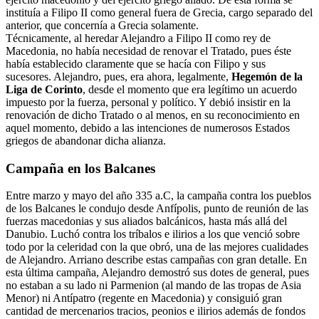
instituía a Filipo II como general fuera de Grecia, cargo separado del
anterior, que concernía a Grecia solamente.
Técnicamente, al heredar Alejandro a Filipo II como rey de
Macedonia, no había necesidad de renovar el Tratado, pues éste
había establecido claramente que se hacía con Filipo y sus
sucesores. Alejandro, pues, era ahora, legalmente,
Hegemón de la
Liga de Corinto
, desde el momento que era legítimo un acuerdo
impuesto por la fuerza, personal y político. Y debió insistir en la
renovación de dicho Tratado o al menos, en su reconocimiento en
aquel momento, debido a las intenciones de numerosos Estados
griegos de abandonar dicha alianza.
Campaña en los Balcanes
Entre marzo y mayo del año 335 a.C, la campaña contra los pueblos
de los Balcanes le condujo desde Anfípolis, punto de reunión de las
fuerzas macedonias y sus aliados balcánicos, hasta más allá del
Danubio. Luchó contra los tríbalos e ilirios a los que venció sobre
todo por la celeridad con la que obró, una de las mejores cualidades
de Alejandro. Arriano describe estas campañas con gran detalle. En
esta última campaña, Alejandro demostró sus dotes de general, pues
no estaban a su lado ni Parmenion (al mando de las tropas de Asia
Menor) ni Antípatro (regente en Macedonia) y consiguió gran
cantidad de mercenarios tracios, peonios e ilirios además de fondos