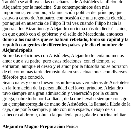
También se atribuye a las enseñanzas de Aristóteles la afición de
Alejandro por la medicina. Sus contemporáneos dan más
importancia, en cambio, a la iniciación política del príncipe, que
estuvo a cargo de Antípatro, con ocasión de una regencia ejercida
por aquel en ausencia de Filipo II tal vez cuando Filipo hacia la
guerra a los Bizantinos y Alejandro no tenía más de dieciséis años,
en que quedó con el gobierno y el sello de Macedonia, entonces
domó a los maídos que se habían rebelado, tomó su capital y la
repobló con gentes de diferentes países y le dio el nombre de
Alejandrópolis
.
Sobre las relaciones con Aristóteles, Alejandro le tenía no menos
amor que a su padre, pero estas relaciones, con el tiempo, se
enfriaron, aunque el deseo y el amor por la filosofía no se borraron
de él, como más tarde demostraría en sus actuaciones con diversos
filósofos que conoció.
Sean cuales y como fuesen las influencias verdaderas de Aristóteles
en la formación de la personalidad del joven príncipe. Alejandro
tuvo siempre una gran admiración y veneración por la cultura
griega, sobre todo por La Iliada, de la que llevaba siempre consigo
un ejemplar,corregida de mano de Aristóteles, la llamada Ilíada de la
caja, que ponía siempre, junto con una espada, debajo de su
cabecera al dormir, obra a la que tenía por guía de doctrina militar.
Alejandro Magno Preparación Física