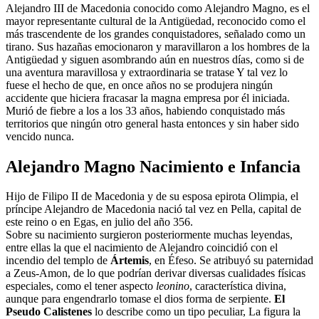
Alejandro III de Macedonia conocido como Alejandro Magno, es el
mayor representante cultural de la Antigüedad, reconocido como el
más trascendente de los grandes conquistadores, señalado como un
tirano. Sus hazañas emocionaron y maravillaron a los hombres de la
Antigüedad y siguen asombrando aún en nuestros días, como si de
una aventura maravillosa y extraordinaria se tratase Y tal vez lo
fuese el hecho de que, en once años no se produjera ningún
accidente que hiciera fracasar la magna empresa por él iniciada.
Murió de fiebre a los a los 33 años, habiendo conquistado más
territorios que ningún otro general hasta entonces y sin haber sido
vencido nunca.
Alejandro Magno Nacimiento e Infancia
Hijo de Filipo II de Macedonia y de su esposa epirota Olimpia, el
príncipe Alejandro de Macedonia nació tal vez en Pella, capital de
este reino o en Egas, en julio del año 356.
Sobre su nacimiento surgieron posteriormente muchas leyendas,
entre ellas la que el nacimiento de Alejandro coincidió con el
incendio del templo de
Ártemis
, en Éfeso. Se atribuyó su paternidad
a Zeus-Amon, de lo que podrían derivar diversas cualidades físicas
especiales, como el tener aspecto
leonino
, característica divina,
aunque para engendrarlo tomase el dios forma de serpiente.
El
Pseudo Calistenes
lo describe como un tipo peculiar, La figura la