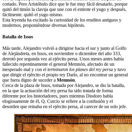
cortado. Pero Aristóbulo dice que le fue muy fácil desatarlo, porque
quitó del timón la clavija que une con el estirote el yugo y después,
fácilmente. quitó el yugo mismo.
Esta leyenda ha excitado la curiosidad de los eruditos antiguos y
modernos, proponiéndose diversas hipótesis.
Batalla de Issos
Más tarde, Alejandro volvió a dirigirse hacia el sur y junto al Golfo
de Alejándreta, en Issos, en noviembre o diciembre del año 333,
derrotó por segunda vez al ejército persa. Unos meses antes había
fallecido repentinamente el general Memnón, afectado de un
inesperado mal y con el
terminaron los planes del rey persa
y tuvo
que dirigir el ejército el propio rey Darío, al no encontrar un general
que fuera digno de suceder a
Memnón
.
Cerca de la plaza de Issos, tomada por Alejandro, se dio la batalla,
en la que la actuación del rey persa ha sido tratada de forma
diferente por los historiadores, pues mientras Diodoro habla
elogiosamente de él, Q. Curcio se refiere a la confusión y el
desorden que reinaba en el ejército persa, al carecer de un solo jefe.