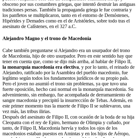
obsceno por sus costumbres griegas, que intentó destruir las antiguas
tradiciones persas. También la propaganda griega le fue contraria y
los panfletos se multiplicaron, tanto en el entorno de Demóstenes,
Hipérides y Demades como en el de Aristóteles, sobre todo tras el
asesinato de Calístenes, en el 327 a.C.
Alejandro Magno y el trono de Macedonia
Cabe también preguntarse si Alejandro era un usurpador del trono
de Macedonia, hijo de otro usurpador. Pero en este sentido hay que
tener en cuenta que, como se dijo más arriba, al hablar de Filipo II,
la monarquía macedonia era electiva
, y por lo tanto, el reinado de
Alejandro, ratificado por la Asamblea del pueblo macedonio, fue
legítimo según todos los fundamentos jurídicos de su propio país.
Pero el joven no asumió el trono sin problemas, ya que tuvo una
fuerte oposición, hecho casi normal en la monarquía macedonia. Su
advenimiento, sin embargo, fue acompañada de derramamiento de
sangre macedonia y precipitó la insurrección de Tebas. Además, en
este primer momento tras la muerte de Filipo II se sublevaron, una
vez más, las tribus ilirias.
Después del asesinato de Filipo II, con ocasión de la boda de su hija
Cleopatra con el rey de Epiro, hermano de Olimpia y cuñado, por
tanto, de Filipo II, Macedonia hervía y todos los ojos de los
macedonios estaban puestos en Amintas y en los hijos de Aéropo,