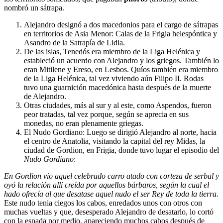
nombró un sátrapa.
Alejandro designó a dos macedonios para el cargo de sátrapas
en territorios de Asia Menor: Calas de la Frigia helespóntica y
Asandro de la Satrapía de Lidia.
De las islas, Tenedós era miembro de la Liga Helénica y
estableció un acuerdo con Alejandro y los griegos. También lo
eran Mitilene y Ereso, en Lesbos. Quíos también era miembro
de la Liga Helénica, tal vez viviendo aún Filipo II. Rodas
tuvo una guarnición macedónica hasta después de la muerte
de Alejandro.
Otras ciudades, más al sur y al este, como Aspendos, fueron
peor tratadas, tal vez porque, según se aprecia en sus
monedas, no eran plenamente griegas.
El Nudo Gordiano: Luego se dirigió Alejandro al norte, hacia
el centro de Anatolia, visitando la capital del rey Midas, la
ciudad de Gordion, en Frigia, donde tuvo lugar el episodio del
Nudo Gordiano
:
En Gordion vio aquel celebrado carro atado con corteza de serbal y
oyó la relación allí creída por aquellos bárbaros, según la cual el
hado ofrecía al que desatase aquel nudo el ser Rey de toda la tierra.
Este nudo tenia ciegos los cabos, enredados unos con otros con
muchas vueltas y que, desesperado Alejandro de desatarlo, lo cortó
con la espada por medio, apareciendo muchos cabos después de