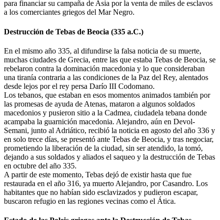
para financiar su campaña de Asia por la venta de miles de esclavos
a los comerciantes griegos del Mar Negro.
Destrucción de Tebas de Beocia (335 a.C.)
En el mismo año 335, al difundirse la falsa noticia de su muerte,
muchas ciudades de Grecia, entre las que estaba Tebas de Beocia, se
rebelaron contra la dominación macedonia y lo que consideraban
una tiranía contraria a las condiciones de la Paz del Rey, alentados
desde lejos por el rey persa Darío III Codomano.
Los tebanos, que estaban en esos momentos animados también por
las promesas de ayuda de Atenas, mataron a algunos soldados
macedonios y pusieron sitio a la Cadmea, ciudadela tebana donde
acampaba la guarnición macedonia. Alejandro, aún en Devol-
Semani, junto al Adriático, recibió la noticia en agosto del año 336 y
en solo trece días, se presentó ante Tebas de Beocia, y tras negociar,
prometiendo la liberación de la ciudad, sin ser atendido, la tomó,
dejando a sus soldados y aliados el saqueo y la destrucción de Tebas
en octubre del año 335.
A partir de este momento, Tebas dejó de existir hasta que fue
restaurada en el año 316, ya muerto Alejandro, por Casandro. Los
habitantes que no habían sido esclavizados y pudieron escapar,
buscaron refugio en las regiones vecinas como el Ática.