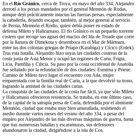
En el
Río Gránico
, cerca de Troya, en mayo del año 334, Alejandro
derrotó a los persas mandados por el general Memnón de Rodas,
aunque dejó prácticamente intactas las fuerzas persas, especialmente
la caballería, dejando escapar, también, al mejor general al servicio
de Persia, Memnón el Rodio, quien debía poner en estado de
defensa Mileto y Halicarnaso. El río Gránico es un pequeño torrente
costero que recoge sus aguas del macizo del Ida de Troade que corre
por la llanura de Dimekota y desemboca en el Mar de Mármara,
entre las dos colonias griegas de Príapo (Karabiga) y Cícico (Erdek).
Tras esta batalla, Alejandro hizo suyas las ciudades costeras de la
costa jonia de Asia Menor y ocupó las regiones de Caria, Frigia,
Licia, Pamfilia y Cilicia. Su paso por la costa occidental de Anatolia
fue señalado por la refundación de dos ciudades: Esmirna y Priene.
Camino de Mileto tuvo lugar el encuentro con Ada, mujer
emparentada con la familia real de Caria, a la que devolvió su trono,
logrando la amistad de las ciudades carias.
La conquista de las ciudades de la costa fue fácil, ya que sólo Mileto
y Halicarnaso ofrecieron resistencia. Se trataba, en este último caso,
de la capital de la satrapía persa de Caria, defendida por el almirante
Memnón, ciudad que estaba muy bien amurallada, resistiendo el
asedio durante varios meses del verano del año 334, a pesar del
empleo por Alejandro de las más diversas máquinas de guerra, hasta
que tras numerosas batallas y escaramuzas, sus defensores
abandonaron la ciudad, dirigiéndose a la isla de Cos.