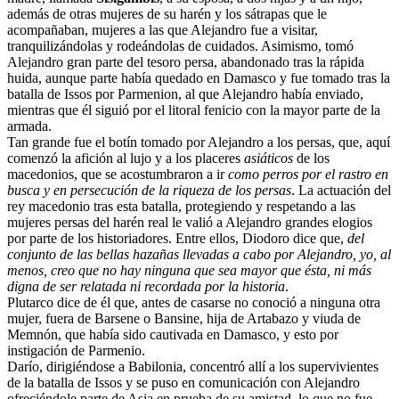
además de otras mujeres de su harén y los sátrapas que le
acompañaban, mujeres a las que Alejandro fue a visitar,
tranquilizándolas y rodeándolas de cuidados. Asimismo, tomó
Alejandro gran parte del tesoro persa, abandonado tras la rápida
huida, aunque parte había quedado en Damasco y fue tomado tras la
batalla de Issos por Parmenion, al que Alejandro había enviado,
mientras que él siguió por el litoral fenicio con la mayor parte de la
armada.
Tan grande fue el botín tomado por Alejandro a los persas, que, aquí
comenzó la afición al lujo y a los placeres
asiáticos
de los
macedonios, que se acostumbraron a ir
como perros por el rastro en
busca y en persecución de la riqueza de los persas
. La actuación del
rey macedonio tras esta batalla, protegiendo y respetando a las
mujeres persas del harén real le valió a Alejandro grandes elogios
por parte de los historiadores. Entre ellos, Diodoro dice que,
del
conjunto de las bellas hazañas llevadas a cabo por Alejandro, yo, al
menos, creo que no hay ninguna que sea mayor que ésta, ni más
digna de ser relatada ni recordada por la historia
.
Plutarco dice de él que, antes de casarse no conoció a ninguna otra
mujer, fuera de Barsene o Bansine, hija de Artabazo y viuda de
Memnón, que había sido cautivada en Damasco, y esto por
instigación de Parmenio.
Darío, dirigiéndose a Babilonia, concentró allí a los supervivientes
de la batalla de Issos y se puso en comunicación con Alejandro
ofreciéndole parte de Asia en prueba de su amistad, lo que no fue